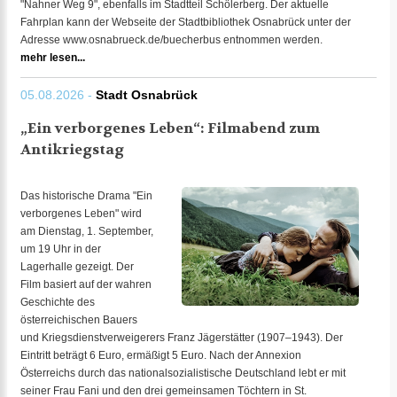
"Nahner Weg 9", ebenfalls im Stadtteil Schölerberg. Der aktuelle
Fahrplan kann der Webseite der Stadtbibliothek Osnabrück unter der
Adresse www.osnabrueck.de/buecherbus entnommen werden.
mehr lesen...
05.08.2026 -
Stadt Osnabrück
„Ein verborgenes Leben“: Filmabend zum
Antikriegstag
Das historische Drama "Ein
verborgenes Leben" wird
am Dienstag, 1. September,
um 19 Uhr in der
Lagerhalle gezeigt. Der
Film basiert auf der wahren
Geschichte des
österreichischen Bauers
und Kriegsdienstverweigerers Franz Jägerstätter (1907–1943). Der
Eintritt beträgt 6 Euro, ermäßigt 5 Euro. Nach der Annexion
Österreichs durch das nationalsozialistische Deutschland lebt er mit
seiner Frau Fani und den drei gemeinsamen Töchtern in St.