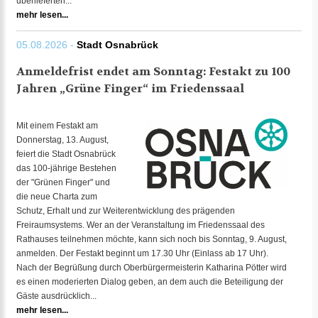
überlieferten...
mehr lesen...
05.08.2026 -
Stadt Osnabrück
Anmeldefrist endet am Sonntag: Festakt zu 100
Jahren „Grüne Finger“ im Friedenssaal
Mit einem Festakt am
Donnerstag, 13. August,
feiert die Stadt Osnabrück
das 100-jährige Bestehen
der "Grünen Finger" und
die neue Charta zum
Schutz, Erhalt und zur Weiterentwicklung des prägenden
Freiraumsystems. Wer an der Veranstaltung im Friedenssaal des
Rathauses teilnehmen möchte, kann sich noch bis Sonntag, 9. August,
anmelden. Der Festakt beginnt um 17.30 Uhr (Einlass ab 17 Uhr).
Nach der Begrüßung durch Oberbürgermeisterin Katharina Pötter wird
es einen moderierten Dialog geben, an dem auch die Beteiligung der
Gäste ausdrücklich...
mehr lesen...