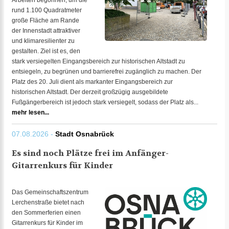
Arbeiten begonnen, um die
rund 1.100 Quadratmeter
große Fläche am Rande
der Innenstadt attraktiver
und klimaresilienter zu
gestalten. Ziel ist es, den
stark versiegelten Eingangsbereich zur historischen Altstadt zu
entsiegeln, zu begrünen und barrierefrei zugänglich zu machen. Der
Platz des 20. Juli dient als markanter Eingangsbereich zur
historischen Altstadt. Der derzeit großzügig ausgebildete
Fußgängerbereich ist jedoch stark versiegelt, sodass der Platz als...
mehr lesen...
07.08.2026 -
Stadt Osnabrück
Es sind noch Plätze frei im Anfänger-
Gitarrenkurs für Kinder
Das Gemeinschaftszentrum
Lerchenstraße bietet nach
den Sommerferien einen
Gitarrenkurs für Kinder im