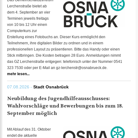
Das Gemeinschaftszentrum
Lerchenstraße bietet ab
dem 4. September an vier
Terminen jeweils freitags
von 10 bis 12 Uhr einen
Computerkurs zur
Erstellung eines Fotobuchs an. Dieser Kurs ermöglicht den
Teilnehmern, ihre digitalen Bilder zu ordnen und in einem
professionellen Layout zu präsentieren. Bitte das Handy oder einen
Stick mitbringen. Die Kosten betragen 28 Euro. Anmeldungen nimmt
das GZ Lerchenstraße entgegen: telefonisch unter der Nummer 0541
323 7530 oder per E-Mail an gz-lerchenstr@osnabrueck.de.
mehr lesen...
07.08.2026 -
Stadt Osnabrück
Neubildung des Jugendhilfeausschusses:
Wahlvorschläge und Bewerbungen bis zum 18.
September möglich
Mit Ablauf des 31. Oktober
endet die aktuelle