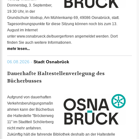
Donnerstag, 3. September,
19.30 Uhr, in der
Grundschule Voxtrup, Am Mühlenkamp 69, 49086 Osnabrück, statt.
Tagesordnungspunkte für diese Sitzung können noch bis zum 13.
August im Internet
unter www.osnabrueck.de/buergerforen angemeldet werden. Dort
finden Sie auch weitere Informationen.
mehr lesen...
06.08.2026 -
Stadt Osnabrück
Dauerhafte Haltestellenverlegung des
Bücherbusses
Aufgrund von dauerhaften
Verkehrsberuhigungsmaßn
ahmen kann der Bücherbus
die Haltestelle "Bröckerweg
11" im Stadtteil Schölerberg
nicht mehr anfahren.
Zukünftig hält die fahrende Bibliothek deshalb an der Haltestelle