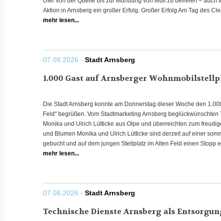
Ufer von der Quelle bis zur Mündung von Müll zu befreien – auch in
Aktion in Arnsberg ein großer Erfolg. Großer Erfolg Am Tag des Cle
mehr lesen...
07.08.2026 -
Stadt Arnsberg
1.000 Gast auf Arnsberger Wohnmobilstellp
Die Stadt Arnsberg konnte am Donnerstag dieser Woche den 1.000
Feld" begrüßen. Vom Stadtmarketing Arnsberg beglückwünschten 
Monika und Ulrich Lütticke aus Olpe und überreichten zum freudig
und Blumen Monika und Ulrich Lütticke sind derzeit auf einer som
gebucht und auf dem jungen Stellplatz im Alten Feld einen Stopp ei
mehr lesen...
07.08.2026 -
Stadt Arnsberg
Technische Dienste Arnsberg als Entsorgun