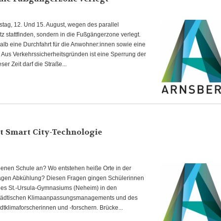
ag, 12. Und 15. August, wegen des parallel
z stattfinden, sondern in die Fußgängerzone verlegt.
alb eine Durchfahrt für die Anwohner:innen sowie eine
 Aus Verkehrssicherheitsgründen ist eine Sperrung der
er Zeit darf die Straße...
t Smart City-Technologie
genen Schule an? Wo entstehen heiße Orte in der
tagen Abkühlung? Diesen Fragen gingen Schülerinnen
des St.-Ursula-Gymnasiums (Neheim) in den
städtischen Klimaanpassungsmanagements und des
dtklimaforscherinnen und -forschern. Brücke...