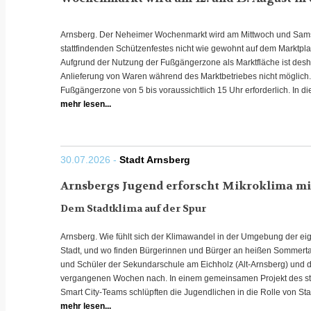
Arnsberg. Der Neheimer Wochenmarkt wird am Mittwoch und Samst
stattfindenden Schützenfestes nicht wie gewohnt auf dem Marktplat
Aufgrund der Nutzung der Fußgängerzone als Marktfläche ist desh
Anlieferung von Waren während des Marktbetriebes nicht möglich.
Fußgängerzone von 5 bis voraussichtlich 15 Uhr erforderlich. In dies
mehr lesen...
30.07.2026 -
Stadt Arnsberg
Arnsbergs Jugend erforscht Mikroklima mi
Dem Stadtklima auf der Spur
Arnsberg. Wie fühlt sich der Klimawandel in der Umgebung der ei
Stadt, und wo finden Bürgerinnen und Bürger an heißen Sommer
und Schüler der Sekundarschule am Eichholz (Alt-Arnsberg) und 
vergangenen Wochen nach. In einem gemeinsamen Projekt des 
Smart City-Teams schlüpften die Jugendlichen in die Rolle von Sta
mehr lesen...