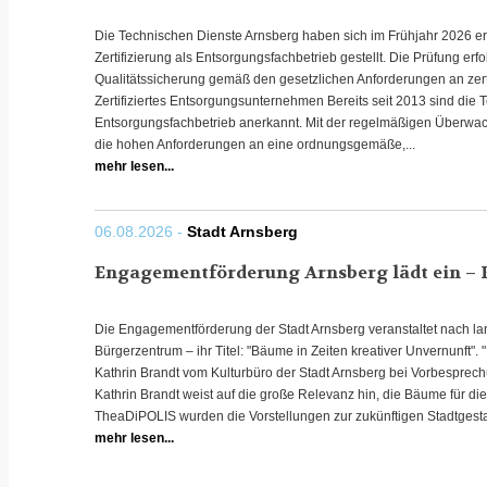
Die Technischen Dienste Arnsberg haben sich im Frühjahr 2026 
Zertifizierung als Entsorgungsfachbetrieb gestellt. Die Prüfung e
Qualitätssicherung gemäß den gesetzlichen Anforderungen an zert
Zertifiziertes Entsorgungsunternehmen Bereits seit 2013 sind die
Entsorgungsfachbetrieb anerkannt. Mit der regelmäßigen Überwachu
die hohen Anforderungen an eine ordnungsgemäße,...
mehr lesen...
06.08.2026 -
Stadt Arnsberg
Engagementförderung Arnsberg lädt ein – 
Die Engagementförderung der Stadt Arnsberg veranstaltet nach la
Bürgerzentrum – ihr Titel: "Bäume in Zeiten kreativer Unvernunft".
Kathrin Brandt vom Kulturbüro der Stadt Arnsberg bei Vorbesprech
Kathrin Brandt weist auf die große Relevanz hin, die Bäume für d
TheaDiPOLIS wurden die Vorstellungen zur zukünftigen Stadtgestal
mehr lesen...