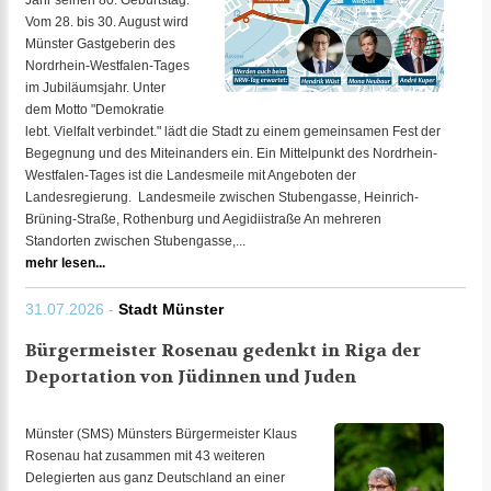
Jahr seinen 80. Geburtstag.
Vom 28. bis 30. August wird
Münster Gastgeberin des
Nordrhein-Westfalen-Tages
im Jubiläumsjahr. Unter
dem Motto "Demokratie
lebt. Vielfalt verbindet." lädt die Stadt zu einem gemeinsamen Fest der
Begegnung und des Miteinanders ein. Ein Mittelpunkt des Nordrhein-
Westfalen-Tages ist die Landesmeile mit Angeboten der
Landesregierung. Landesmeile zwischen Stubengasse, Heinrich-
Brüning-Straße, Rothenburg und Aegidiistraße An mehreren
Standorten zwischen Stubengasse,...
mehr lesen...
31.07.2026 -
Stadt Münster
Bürgermeister Rosenau gedenkt in Riga der
Deportation von Jüdinnen und Juden
Münster (SMS) Münsters Bürgermeister Klaus
Rosenau hat zusammen mit 43 weiteren
Delegierten aus ganz Deutschland an einer