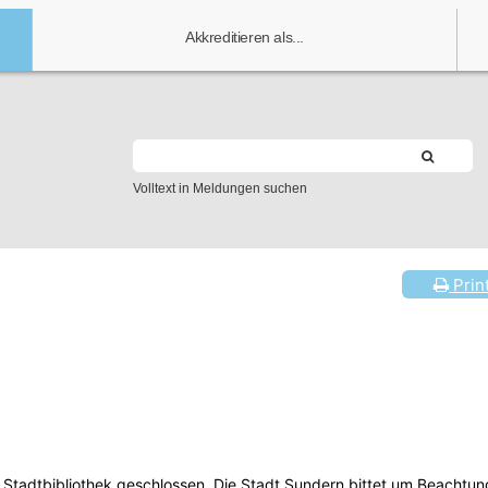
Akkreditieren als...
Volltext in Meldungen suchen
Prin
Stadtbibliothek geschlossen. Die Stadt Sundern bittet um Beachtun