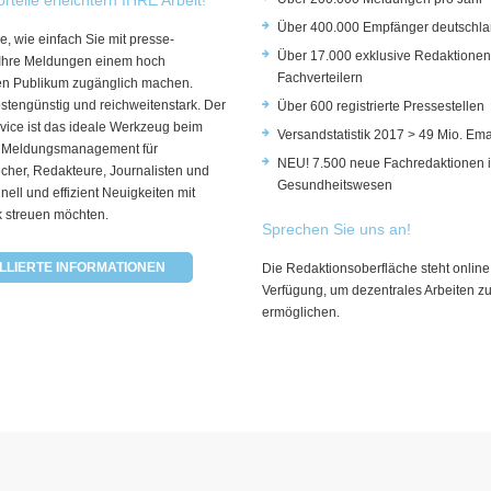
Über 400.000 Empfänger deutschla
e, wie einfach Sie mit presse-
Über 17.000 exklusive Redaktionen
 Ihre Meldungen einem hoch
Fachverteilern
rten Publikum zugänglich machen.
ostengünstig und reichweitenstark. Der
Über 600 registrierte Pressestellen
vice ist das ideale Werkzeug beim
Versandstatistik 2017 > 49 Mio. Ema
 Meldungsmanagement für
NEU! 7.500 neue Fachredaktionen 
cher, Redakteure, Journalisten und
Gesundheitswesen
hnell und effizient Neuigkeiten mit
k streuen möchten.
Sprechen Sie uns an!
LLIERTE INFORMATIONEN
Die Redaktionsoberfläche steht online
Verfügung, um dezentrales Arbeiten z
ermöglichen.