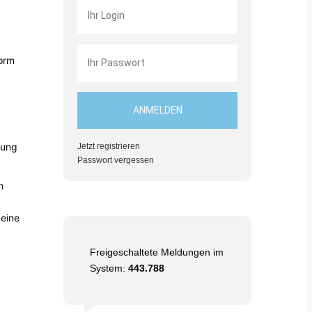
Form
rung
Jetzt registrieren
Passwort vergessen
n
 eine
Freigeschaltete Meldungen im
System:
443.788