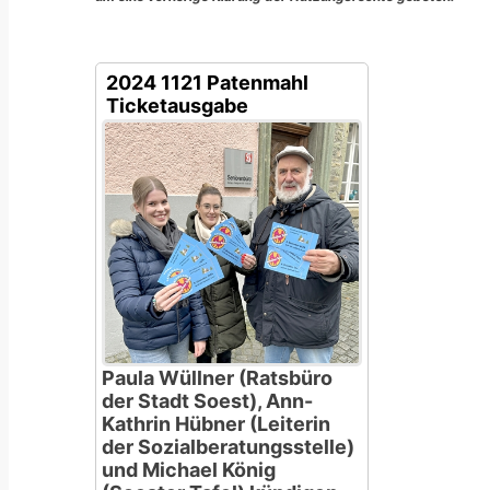
2024 1121 Patenmahl
Ticketausgabe
Paula Wüllner (Ratsbüro
der Stadt Soest), Ann-
Kathrin Hübner (Leiterin
der Sozialberatungsstelle)
und Michael König