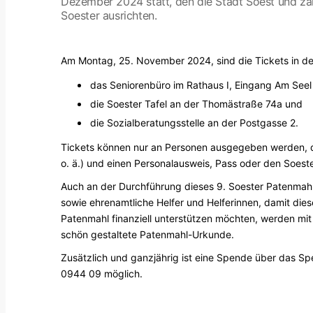
Dezember 2024 statt, den die Stadt Soest und zah
Soester ausrichten.
Am Montag, 25. November 2024, sind die Tickets in der 
das Seniorenbüro im Rathaus I, Eingang Am Seel
die Soester Tafel an der Thomästraße 74a und
die Sozialberatungsstelle an der Postgasse 2.
Tickets können nur an Personen ausgegeben werden, di
o. ä.) und einen Personalausweis, Pass oder den Soest
Auch an der Durchführung dieses 9. Soester Patenmahls
sowie ehrenamtliche Helfer und Helferinnen, damit die
Patenmahl finanziell unterstützen möchten, werden mi
schön gestaltete Patenmahl-Urkunde.
Zusätzlich und ganzjährig ist eine Spende über das 
0944 09 möglich.