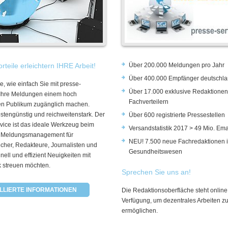
rteile erleichtern IHRE Arbeit!
Über 200.000 Meldungen pro Jahr
Über 400.000 Empfänger deutschla
e, wie einfach Sie mit presse-
Über 17.000 exklusive Redaktionen
 Ihre Meldungen einem hoch
Fachverteilern
rten Publikum zugänglich machen.
ostengünstig und reichweitenstark. Der
Über 600 registrierte Pressestellen
vice ist das ideale Werkzeug beim
Versandstatistik 2017 > 49 Mio. Ema
 Meldungsmanagement für
NEU! 7.500 neue Fachredaktionen 
cher, Redakteure, Journalisten und
Gesundheitswesen
hnell und effizient Neuigkeiten mit
k streuen möchten.
Sprechen Sie uns an!
LLIERTE INFORMATIONEN
Die Redaktionsoberfläche steht online
Verfügung, um dezentrales Arbeiten z
ermöglichen.