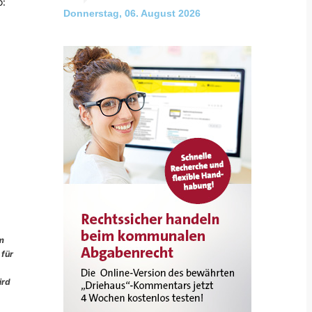
o:
Donnerstag, 06. August 2026
im
 für
ird