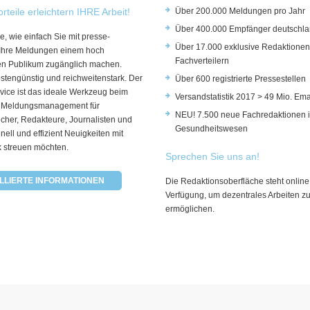
rteile erleichtern IHRE Arbeit!
Über 200.000 Meldungen pro Jahr
Über 400.000 Empfänger deutschla
e, wie einfach Sie mit presse-
Über 17.000 exklusive Redaktionen
 Ihre Meldungen einem hoch
Fachverteilern
rten Publikum zugänglich machen.
ostengünstig und reichweitenstark. Der
Über 600 registrierte Pressestellen
vice ist das ideale Werkzeug beim
Versandstatistik 2017 > 49 Mio. Ema
 Meldungsmanagement für
NEU! 7.500 neue Fachredaktionen 
cher, Redakteure, Journalisten und
Gesundheitswesen
hnell und effizient Neuigkeiten mit
k streuen möchten.
Sprechen Sie uns an!
LLIERTE INFORMATIONEN
Die Redaktionsoberfläche steht online
Verfügung, um dezentrales Arbeiten z
ermöglichen.