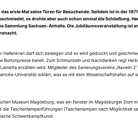
s erste Mal seine Türen für Besuchende. Seitdem ist in der 1871
 geschmiedet, es drohte aber auch schon einmal die Schließung. He
he Sammlung Sachsen-Anhalts. Die Jubiläumsveranstaltung ist am
msnacht.
r Hallenkran darf sich bewegen und es wird gedruckt und geschmie
ine Buttonpresse bereit. Zum Schmunzeln und Nachdenken regt Herb
ametta erzählen wird. Mitglieder des Sanierungsvereins „Ravelin 2“ 
ericke-Universität erklärt, was es mit dem Wissenschaftshafen auf s
orischen Museum Magdeburg, was ein Fenster im Magdeburger Dom mi
nd die Taschenlampenführungen (Taschenlampen nach Möglichkeit se
anische Schwertkampfkunst.