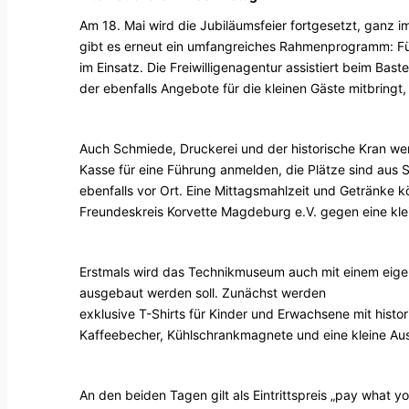
Am 18. Mai wird die Jubiläumsfeier fortgesetzt, ganz 
gibt es erneut ein umfangreiches Rahmenprogramm: Für
im Einsatz. Die Freiwilligenagentur assistiert beim Bast
der ebenfalls Angebote für die kleinen Gäste mitbringt
Auch Schmiede, Druckerei und der historische Kran werd
Kasse für eine Führung anmelden, die Plätze sind aus 
ebenfalls vor Ort. Eine Mittagsmahlzeit und Getränke
Freundeskreis Korvette Magdeburg e.V. gegen eine kl
Erstmals wird das Technikmuseum auch mit einem eig
ausgebaut werden soll. Zunächst werden
exklusive T-Shirts für Kinder und Erwachsene mit hist
Kaffeebecher, Kühlschrankmagnete und eine kleine Au
An den beiden Tagen gilt als Eintrittspreis „pay wha