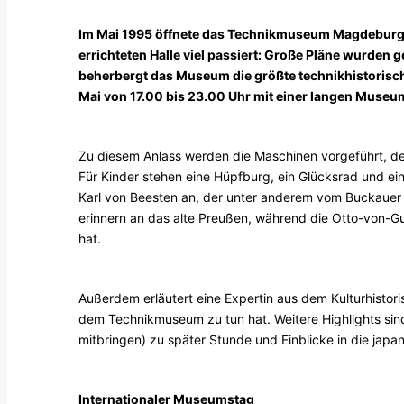
Im Mai 1995 öffnete das Technikmuseum Magdeburg da
errichteten Halle viel passiert: Große Pläne wurden
beherbergt das Museum die größte technikhistorisc
Mai von 17.00 bis 23.00 Uhr mit einer langen Museu
Zu diesem Anlass werden die Maschinen vorgeführt, de
Für Kinder stehen eine Hüpfburg, ein Glücksrad und e
Karl von Beesten an, der unter anderem vom Buckauer L
erinnern an das alte Preußen, während die Otto-von-Gu
hat.
Außerdem erläutert eine Expertin aus dem Kulturhist
dem Technikmuseum zu tun hat. Weitere Highlights si
mitbringen) zu später Stunde und Einblicke in die jap
Internationaler Museumstag