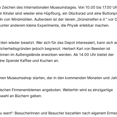
im Zeichen des Internationalen Museumstages. Von 10.00 bis 17.00 Uh
 Kinder sind wieder eine Hüpfburg, ein Glücksrad und eine Buttonp
eln von Windmühlen. Außerdem ist der Verein „Grünstreifen e.V.“ vor O
, unter anderem kleine Experimente, die Physik erlebbar machen.
en wieder besetzt. Wer sich für das Depot interessiert, kann sich a
Sicherheitsgründen jedoch begrenzt. Herbert Karl von Beesten ist
 können im Außengelände erworben werden. Ab 14.00 Uhr bietet der
eine Spende Kaffee und Kuchen an.
enen Museumsshop starten, der in den kommenden Monaten und Jah
orischen Firmenemblemen angeboten. Weiterhin wird es einzigartige
swahl an Büchern geben.
t you want“: Besucherinnen und Besucher bezahlen nach eigenem Erme