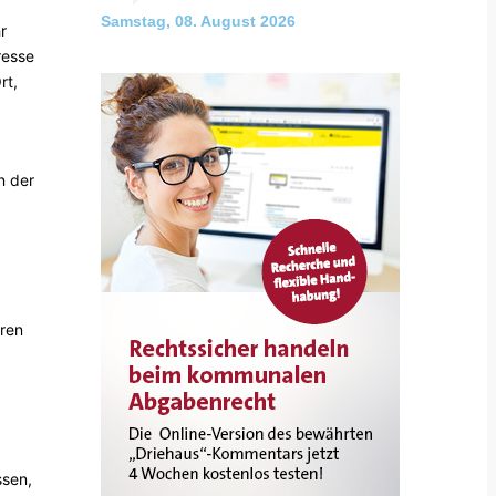
Samstag, 08. August 2026
r
resse
rt,
n der
ren
ssen,