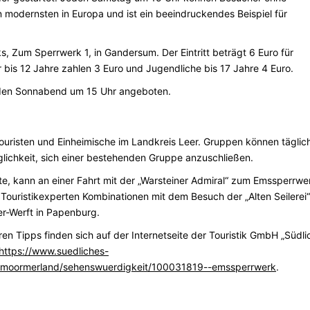
modernsten in Europa und ist ein beeindruckendes Beispiel für
, Zum Sperrwerk 1, in Gandersum. Der Eintritt beträgt 6 Euro für
r bis 12 Jahre zahlen 3 Euro und Jugendliche bis 17 Jahre 4 Euro.
eden Sonnabend um 15 Uhr angeboten.
Touristen und Einheimische im Landkreis Leer. Gruppen können täglic
lichkeit, sich einer bestehenden Gruppe anzuschließen.
, kann an einer Fahrt mit der „Warsteiner Admiral“ zum Emssperrwe
Touristikexperten Kombinationen mit dem Besuch der „Alten Seilerei“
er-Werft in Papenburg.
n Tipps finden sich auf der Internetseite der Touristik GmbH „Südli
https://www.suedliches-
-in-moormerland/sehenswuerdigkeit/100031819--emssperrwerk
.