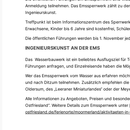
Anmeldung teilnehmen. Das Emssperrwerk zählt zu den 
Ingenieurskunst.
Treffpunkt ist beim Informationszentrum des Sperrwerks
Erwachsene, Kinder bis 6 Jahre sind kostenfrei, Schüle
Die öffentlichen Führungen werden bis 1. November j
INGENIEURSKUNST AN DER EMS
Das Wasserbauwerk ist ein beliebtes Ausflugsziel für 
Führungen anfragen, und Einzelreisende haben die Mög
Wer das Emssperrwerk vom Wasser aus erfahren möchte
und nach Ditzum teilnehmen. Zusätzlich empfehlen die 
Oldersum, des „Leeraner Miniaturlandes“ oder der Mey
Alle Informationen zu Angeboten, Preisen und besondere
Ostfriesland“. Weitere Details zum Emssperrwerk unter
ostfriesland.de/ferienorte/moormerland/aktivitaeten