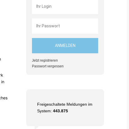
h
Jetzt registrieren
Passwort vergessen
rk
 in
ches
Freigeschaltete Meldungen im
System:
443.875