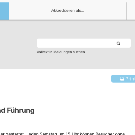
Akkreditieren als...
Volltext in Meldungen suchen
Prin
d Führung
der gestartet. Jeden Samstag um 15 Uhr können Besucher ohne