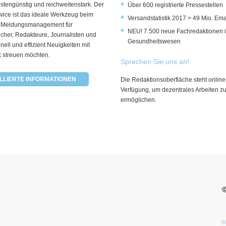
ostengünstig und reichweitenstark. Der
Über 600 registrierte Pressestellen
vice ist das ideale Werkzeug beim
Versandstatistik 2017 > 49 Mio. Ema
 Meldungsmanagement für
NEU! 7.500 neue Fachredaktionen 
cher, Redakteure, Journalisten und
Gesundheitswesen
hnell und effizient Neuigkeiten mit
k streuen möchten.
Sprechen Sie uns an!
LLIERTE INFORMATIONEN
Die Redaktionsoberfläche steht online
Verfügung, um dezentrales Arbeiten z
ermöglichen.
©