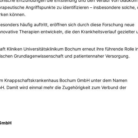
chronische Entzündungen die Entstehung und den Verlauf von Glaukom
erapeutische Angriffspunkte zu identifizieren – insbesondere solche, 
rken können.
sonders häufig auftritt, eröffnen sich durch diese Forschung neue
innovative Therapien entwickeln, die den Krankheitsverlauf gezielter 
t Kliniken Universitätsklinikum Bochum erneut ihre führende Rolle i
zwischen Grundlagenwissenschaft und patientennaher Versorgung.
linikum Knappschaftskrankenhaus Bochum GmbH unter dem Namen
bH. Damit wird einmal mehr die Zugehörigkeit zum Verbund der
 GmbH