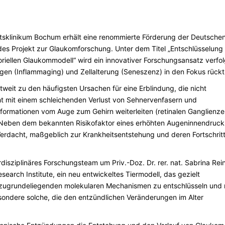
tätsklinikum Bochum erhält eine renommierte Förderung der Deutsche
des Projekt zur Glaukomforschung. Unter dem Titel „Entschlüsselung
iellen Glaukommodell“ wird ein innovativer Forschungsansatz verfol
gen (Inflammaging) und Zellalterung (Seneszenz) in den Fokus rückt
tweit zu den häufigsten Ursachen für eine Erblindung, die nicht
 mit einem schleichenden Verlust von Sehnervenfasern und
nformationen vom Auge zum Gehirn weiterleiten (retinalen Ganglienzel
e. Neben dem bekannten Risikofaktor eines erhöhten Augeninnendruck
rdacht, maßgeblich zur Krankheitsentstehung und deren Fortschrit
disziplinäres Forschungsteam um Priv.-Doz. Dr. rer. nat. Sabrina Rein
earch Institute, ein neu entwickeltes Tiermodell, das gezielt
die zugrundeliegenden molekularen Mechanismen zu entschlüsseln und
esondere solche, die den entzündlichen Veränderungen im Alter