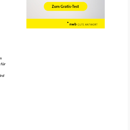
im
 für
ird