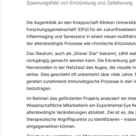
Spannungsfeld von Entzündung und Zellalterung.
Die Augenklinik an den Knappschaft Kliniken Universi
Forschungsgemeinschaft (DFG)
für ein zukunftsweisen
Inflammaging und Seneszenz in einem neuen multifaktor
der altersbedingte Prozesse wie chronische Entzündun
Das Glaukom, auch als „Grüner Star“ bekannt, zählt wel
rückgängig gemacht werden kann. Die Erkrankung geht
Nervenzellen in der Netzhaut des Auges, die visuelle I
einher. Dies geschieht oft unbemerkt über viele Jahr
geraten zunehmend immunologische Prozesse in den Ve
beizutragen.
Im Rahmen des geförderten Projekts analysiert ein inter
Wissenschaftliche Mitarbeiterin am Experimental Eye Res
altersbedingte Veränderungen abbildet. Ziel ist es, 
therapeutische Angriffspunkte zu identifizieren – insb
entgegenwirken können.