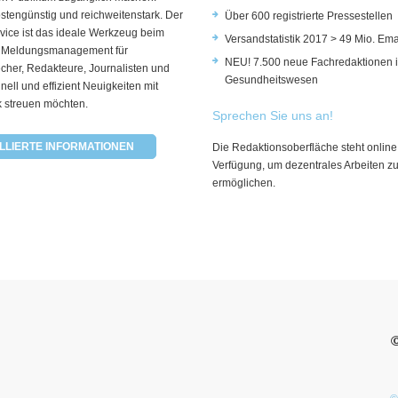
ostengünstig und reichweitenstark. Der
Über 600 registrierte Pressestellen
vice ist das ideale Werkzeug beim
Versandstatistik 2017 > 49 Mio. Ema
 Meldungsmanagement für
NEU! 7.500 neue Fachredaktionen 
cher, Redakteure, Journalisten und
Gesundheitswesen
hnell und effizient Neuigkeiten mit
k streuen möchten.
Sprechen Sie uns an!
LLIERTE INFORMATIONEN
Die Redaktionsoberfläche steht online
Verfügung, um dezentrales Arbeiten z
ermöglichen.