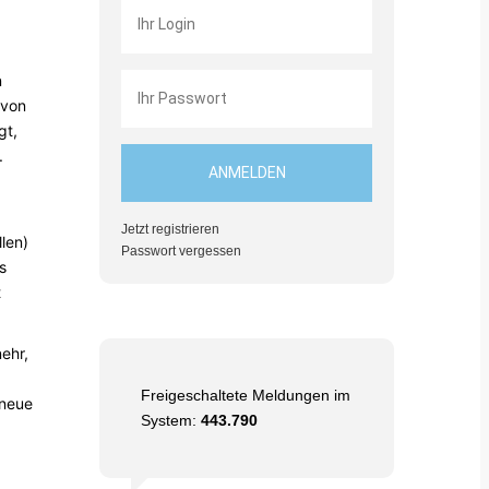
n
 von
gt,
.
Jetzt registrieren
len)
Passwort vergessen
s
t
ehr,
Freigeschaltete Meldungen im
 neue
System:
443.790