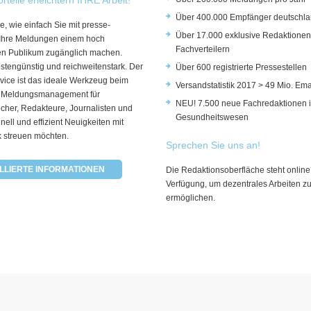
Über 400.000 Empfänger deutschla
e, wie einfach Sie mit presse-
Über 17.000 exklusive Redaktionen
 Ihre Meldungen einem hoch
Fachverteilern
rten Publikum zugänglich machen.
ostengünstig und reichweitenstark. Der
Über 600 registrierte Pressestellen
vice ist das ideale Werkzeug beim
Versandstatistik 2017 > 49 Mio. Ema
 Meldungsmanagement für
NEU! 7.500 neue Fachredaktionen 
cher, Redakteure, Journalisten und
Gesundheitswesen
hnell und effizient Neuigkeiten mit
k streuen möchten.
Sprechen Sie uns an!
LLIERTE INFORMATIONEN
Die Redaktionsoberfläche steht online
Verfügung, um dezentrales Arbeiten z
ermöglichen.