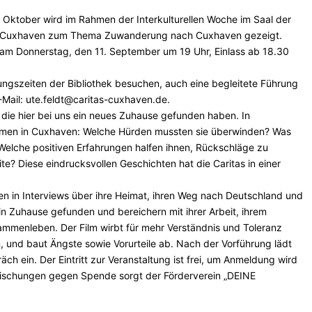
Oktober wird im Rahmen der Interkulturellen Woche im Saal der
tas Cuxhaven zum Thema Zuwanderung nach Cuxhaven gezeigt.
g am Donnerstag, den 11. September um 19 Uhr, Einlass ab 18.30
ungszeiten der Bibliothek besuchen, auch eine begleitete Führung
-Mail: ute.feldt@caritas-cuxhaven.de.
e hier bei uns ein neues Zuhause gefunden haben. In
ommen in Cuxhaven: Welche Hürden mussten sie überwinden? Was
elche positiven Erfahrungen halfen ihnen, Rückschläge zu
e? Diese eindrucksvollen Geschichten hat die Caritas in einer
ten in Interviews über ihre Heimat, ihren Weg nach Deutschland und
in Zuhause gefunden und bereichern mit ihrer Arbeit, ihrem
ammenleben. Der Film wirbt für mehr Verständnis und Toleranz
, und baut Ängste sowie Vorurteile ab. Nach der Vorführung lädt
h ein. Der Eintritt zur Veranstaltung ist frei, um Anmeldung wird
rischungen gegen Spende sorgt der Förderverein „DEINE