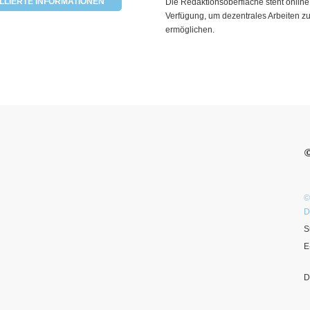
LLIERTE INFORMATIONEN
Die Redaktionsoberfläche steht online
Verfügung, um dezentrales Arbeiten z
ermöglichen.
©
D
S
E
D