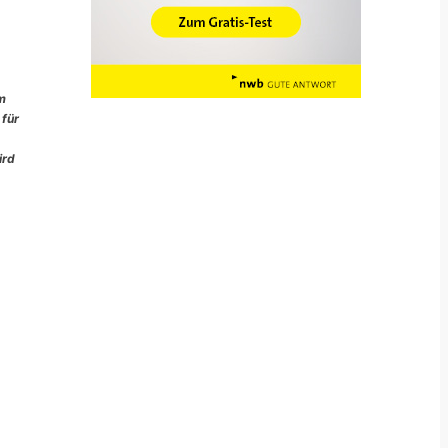
im
 für
ird