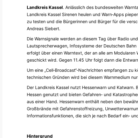
Landkreis Kassel
. Anlässlich des bundesweiten Warn
Landkreis Kassel Sirenen heulen und Warn‐Apps piepen.
zu testen und die Bürgerinnen und Bürger für die versc
Andreas Siebert.
Die Warnsignale werden an diesem Tag über Radio und 
Lautsprecherwagen, Infosysteme der Deutschen Bahn u
erfolgt über einen Warntext, der an alle am Modular
geschickt wird. Gegen 11.45 Uhr folgt dann die Entwar
Um eine „Cell‐Broadcast“‐Nachrichten empfangen zu kön
technischen Gründen wird bei diesem Warnmedium nur d
Der Landkreis Kassel nutzt Hessenwarn und Katwarn.
Hessen genutzt und bieten Gefahren‐ und Katastrophe
aus einer Hand. Hessenwarn enthält neben den bewähr
Großbrände mit Gefahrenstoffreizung, Unwetterwarnung
Informationsfunktionen, die sich je nach Bedarf ein‐ un
Hintergrund