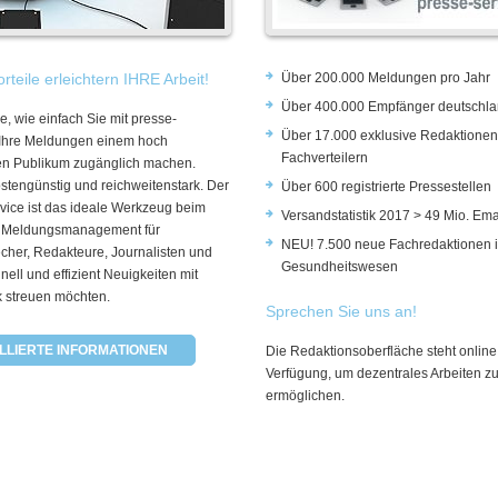
rteile erleichtern IHRE Arbeit!
Über 200.000 Meldungen pro Jahr
Über 400.000 Empfänger deutschla
e, wie einfach Sie mit presse-
Über 17.000 exklusive Redaktionen
 Ihre Meldungen einem hoch
Fachverteilern
rten Publikum zugänglich machen.
ostengünstig und reichweitenstark. Der
Über 600 registrierte Pressestellen
vice ist das ideale Werkzeug beim
Versandstatistik 2017 > 49 Mio. Ema
 Meldungsmanagement für
NEU! 7.500 neue Fachredaktionen 
cher, Redakteure, Journalisten und
Gesundheitswesen
hnell und effizient Neuigkeiten mit
k streuen möchten.
Sprechen Sie uns an!
LLIERTE INFORMATIONEN
Die Redaktionsoberfläche steht online
Verfügung, um dezentrales Arbeiten z
ermöglichen.