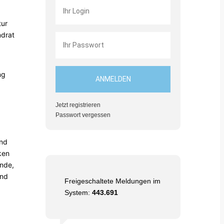
tur
ndrat
ng
Jetzt registrieren
Passwort vergessen
und
ken
nde,
und
Freigeschaltete Meldungen im
System:
443.691