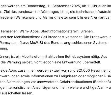
tages werden am Donnerstag, 11. September 2025, ab 11 Uhr auch im
 „Ziel des bundesweiten Warntages ist es, die technische Infrastruk
hiedenen Warnkanäle und Alarmsignale zu sensibilisieren“, erklärt La
Fernsehen, Warn- Apps, Stadtinformationstafeln, Sirenen,
nd den Mobilfunkdienst Cell Broadcast versendet. Die Probewarnu
en Warnsystem (kurz: MoWaS) des Bundes angeschlossenen Systeme
nung.
nen, ist ein Mobiltelefon mit aktuellem Betriebssystem nötig. Aus
ie Warnung selbst, nicht jedoch eine Entwarnung übermittelt.
 Beide Apps zusammen werden aktuell von rund 821.000 Hessinnen 
nwarnungen sowie Informationen zu Ereignissen oder möglichen Risi
ten Alarmierungen vor unerwarteten Gefahrensituationen (Bombenfu
en, terroristischen Anschlägen und mehr) weitere wichtige Alarm‐ 
d ausschalten lassen.