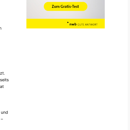
n
zt.
seits
at
t und
 –