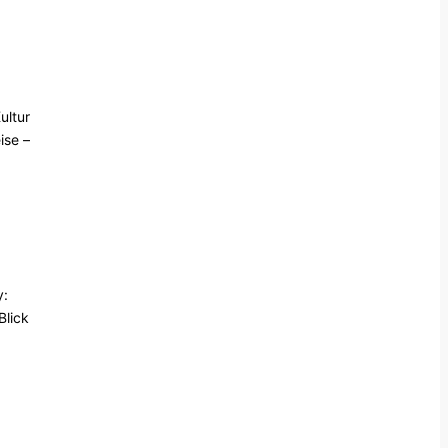
ultur
ise –
y:
Blick