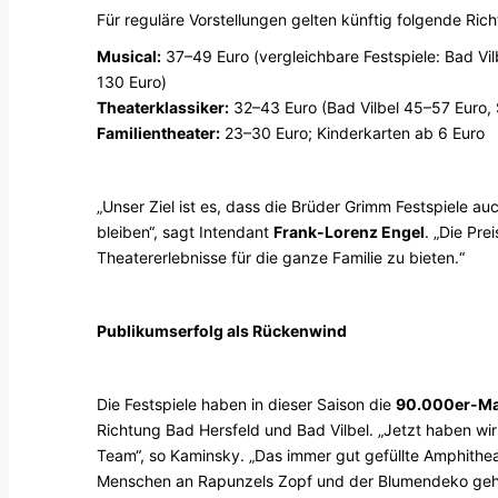
Für reguläre Vorstellungen gelten künftig folgende Rich
Musical:
37–49 Euro (vergleichbare Festspiele: Bad Vi
130 Euro)
Theaterklassiker:
32–43 Euro (Bad Vilbel 45–57 Euro,
Familientheater:
23–30 Euro; Kinderkarten ab 6 Euro
„Unser Ziel ist es, dass die Brüder Grimm Festspiele a
bleiben“, sagt Intendant
Frank-Lorenz Engel
. „Die Pre
Theatererlebnisse für die ganze Familie zu bieten.“
Publikumserfolg als Rückenwind
Die Festspiele haben in dieser Saison die
90.000er-Ma
Richtung Bad Hersfeld und Bad Vilbel. „Jetzt haben wir
Team“, so Kaminsky. „Das immer gut gefüllte Amphithea
Menschen an Rapunzels Zopf und der Blumendeko gehäke