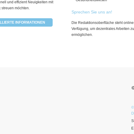
Gesundheitswesen
hnell und effizient Neuigkeiten mit
k streuen möchten.
Sprechen Sie uns an!
LLIERTE INFORMATIONEN
Die Redaktionsoberfläche steht online
Verfügung, um dezentrales Arbeiten z
ermöglichen.
©
D
S
E