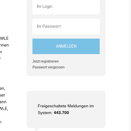
e WLE
innen
er
r
Jetzt registrieren
Passwort vergessen
en,
ser
kann
Freigeschaltete Meldungen im
 WLE,
System:
443.700
n