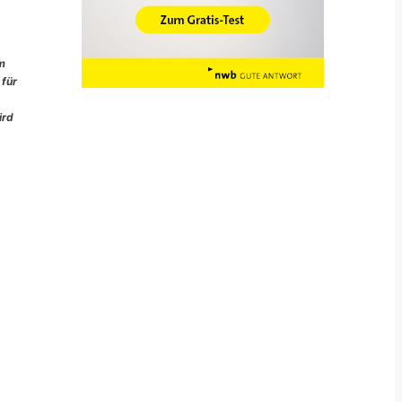
im
 für
ird