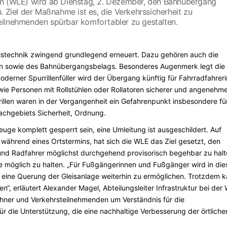
hn (WLE) wird ab Dienstag, 2. Dezember, den Bahnübergang
. Ziel der Maßnahme ist es, die Verkehrssicherheit zu
eilnehmenden spürbar komfortabler zu gestalten.
eistechnik zwingend grundlegend erneuert. Dazu gehören auch die
ion sowie des Bahnübergangsbelags. Besonderes Augenmerk legt di
derner Spurrillenfüller wird der Übergang künftig für Fahrradfahrer
e Personen mit Rollstühlen oder Rollatoren sicherer und angenehm
rillen waren in der Vergangenheit ein Gefahrenpunkt insbesondere fü
achgebiets Sicherheit, Ordnung.
ge komplett gesperrt sein, eine Umleitung ist ausgeschildert. Auf
während eines Ortstermins, hat sich die WLE das Ziel gesetzt, den
d Radfahrer möglichst durchgehend provisorisch begehbar zu halt
e möglich zu halten. „Für Fußgängerinnen und Fußgänger wird in die
m eine Querung der Gleisanlage weiterhin zu ermöglichen. Trotzdem 
 erläutert Alexander Magel, Abteilungsleiter Infrastruktur bei der
ohner und Verkehrsteilnehmenden um Verständnis für die
 die Unterstützung, die eine nachhaltige Verbesserung der örtliche