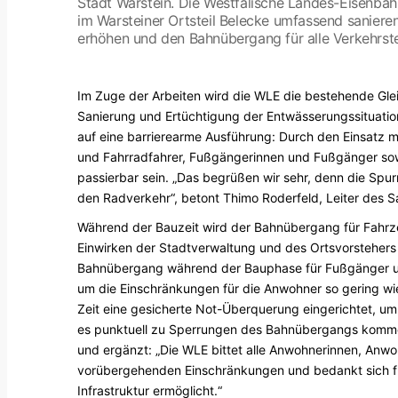
Stadt Warstein. Die Westfälische Landes-Eisenba
im Warsteiner Ortsteil Belecke umfassend sanieren
erhöhen und den Bahnübergang für alle Verkehrst
Im Zuge der Arbeiten wird die WLE die bestehende Gl
Sanierung und Ertüchtigung der Entwässerungssituat
auf eine barrierearme Ausführung: Durch den Einsatz mo
und Fahrradfahrer, Fußgängerinnen und Fußgänger sowi
passierbar sein. „Das begrüßen wir sehr, denn die Spur
den Radverkehr“, betont Thimo Roderfeld, Leiter des S
Während der Bauzeit wird der Bahnübergang für Fahrzeu
Einwirken der Stadtverwaltung und des Ortsvorstehers 
Bahnübergang während der Bauphase für Fußgänger un
um die Einschränkungen für die Anwohner so gering wi
Zeit eine gesicherte Not-Überquerung eingerichtet, u
es punktuell zu Sperrungen des Bahnübergangs kommen“,
und ergänzt: „Die WLE bittet alle Anwohnerinnen, Anw
vorübergehenden Einschränkungen und bedankt sich für
Infrastruktur ermöglicht.“