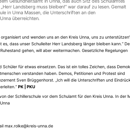
dem Gesundheitsamt in Unna, das auch Sitz des Schulamtes
n: „Herr Landsberg muss bleiben!“ war darauf zu lesen. Gemalt
hule in Unna Massen, die Unterschriften an den
Unna überreichten.
 organisiert und wenden uns an den Kreis Unna, uns zu unterstützen“
t es, dass unser Schulleiter Herr Landsberg länger bleiben kann.“ De
en Ruhestand gehen, will aber weitermachen. Gesetzliche Regelungen
nd Schüler für etwas einsetzen. Das ist ein tolles Zeichen, dass Demok
itmenschen verstanden haben. Demos, Petitionen und Protest sind
zernent Sven Brüggenhorst. „Ich will die Unterschriften und Eindrüc
erleiten.“
PK | PKU
von der Schillerschule vor dem Schulamt für den Kreis Unna. In der M
 Unna
ail max.rolke@kreis-unna.de