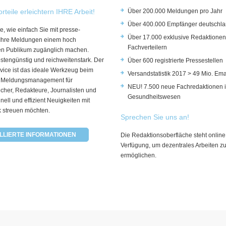
rteile erleichtern IHRE Arbeit!
Über 200.000 Meldungen pro Jahr
Über 400.000 Empfänger deutschla
e, wie einfach Sie mit presse-
Über 17.000 exklusive Redaktionen
 Ihre Meldungen einem hoch
Fachverteilern
rten Publikum zugänglich machen.
ostengünstig und reichweitenstark. Der
Über 600 registrierte Pressestellen
vice ist das ideale Werkzeug beim
Versandstatistik 2017 > 49 Mio. Ema
 Meldungsmanagement für
NEU! 7.500 neue Fachredaktionen 
cher, Redakteure, Journalisten und
Gesundheitswesen
hnell und effizient Neuigkeiten mit
k streuen möchten.
Sprechen Sie uns an!
LLIERTE INFORMATIONEN
Die Redaktionsoberfläche steht online
Verfügung, um dezentrales Arbeiten z
ermöglichen.