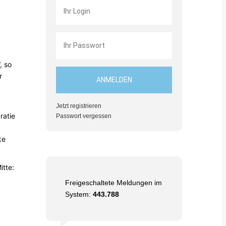
, so
r
Jetzt registrieren
ratie
Passwort vergessen
ke
itte:
Freigeschaltete Meldungen im
System:
443.788