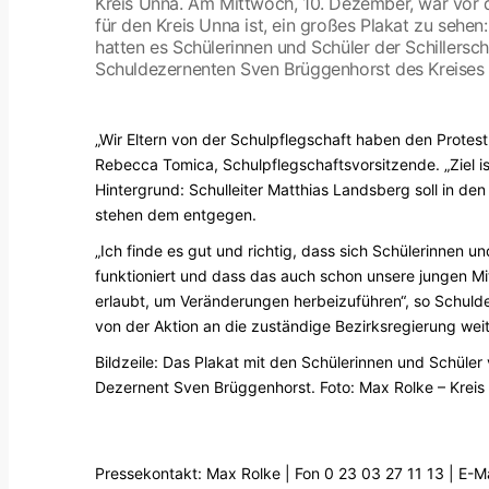
Kreis Unna. Am Mittwoch, 10. Dezember, war vor 
für den Kreis Unna ist, ein großes Plakat zu sehe
hatten es Schülerinnen und Schüler der Schillersc
Schuldezernenten Sven Brüggenhorst des Kreises 
„Wir Eltern von der Schulpflegschaft haben den Protest
Rebecca Tomica, Schulpflegschaftsvorsitzende. „Ziel is
Hintergrund: Schulleiter Matthias Landsberg soll in d
stehen dem entgegen.
„Ich finde es gut und richtig, dass sich Schülerinnen u
funktioniert und dass das auch schon unsere jungen M
erlaubt, um Veränderungen herbeizuführen“, so Schulde
von der Aktion an die zuständige Bezirksregierung weit
Bildzeile: Das Plakat mit den Schülerinnen und Schüler 
Dezernent Sven Brüggenhorst. Foto: Max Rolke – Kreis
Pressekontakt: Max Rolke | Fon 0 23 03 27 11 13 | E-M