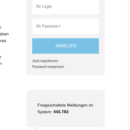
n
neben
rkes
r
Jetzt registrieren
n
Passwort vergessen
Freigeschaltete Meldungen im
System:
443.783