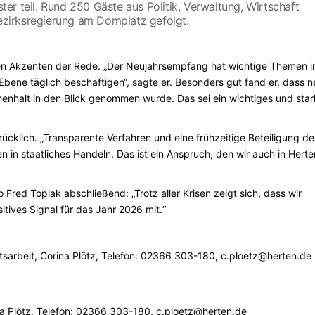
r teil. Rund 250 Gäste aus Politik, Verwaltung, Wirtschaft
Bezirksregierung am Domplatz gefolgt.
chen Akzenten der Rede. „Der Neujahrsempfang hat wichtige Themen i
Ebene täglich beschäftigen“, sagte er. Besonders gut fand er, dass 
enhalt in den Blick genommen wurde. Das sei ein wichtiges und sta
cklich. „Transparente Verfahren und eine frühzeitige Beteiligung de
n in staatliches Handeln. Das ist ein Anspruch, den wir auch in Herte
ed Toplak abschließend: „Trotz aller Krisen zeigt sich, dass wir
tives Signal für das Jahr 2026 mit.“
itsarbeit, Corina Plötz, Telefon: 02366 303-180, c.ploetz@herten.de
ina Plötz, Telefon: 02366 303-180, c.ploetz@herten.de