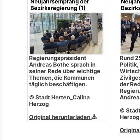
Neujahrsempfang der
Neujah
Bezirksregierung (1)
Bezirk
Regierungspräsident
Rund 2
Andreas Bothe sprach in
Politik
seiner Rede über wichtige
Wirtsc
Themen, die Kommunen
Zivilge
täglich beschäftigen.
der Re
Regier
© Stadt Herten_Calina
Andrea
Herzog
© Stadt
Original herunterladen
Herzog
Origina