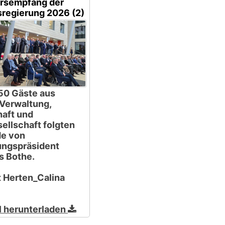
rsempfang der
sregierung 2026 (2)
50 Gäste aus
, Verwaltung,
haft und
sellschaft folgten
de von
ungspräsident
s Bothe.
 Herten_Calina
l herunterladen