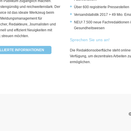
rten Publikum zugänglich machen.
ostengünstig und reichweitenstark. Der
Über 600 registrierte Pressestellen
vice ist das ideale Werkzeug beim
Versandstatistik 2017 > 49 Mio. Ema
 Meldungsmanagement für
NEU! 7.500 neue Fachredaktionen 
cher, Redakteure, Journalisten und
Gesundheitswesen
hnell und effizient Neuigkeiten mit
k streuen möchten.
Sprechen Sie uns an!
LLIERTE INFORMATIONEN
Die Redaktionsoberfläche steht online
Verfügung, um dezentrales Arbeiten z
ermöglichen.