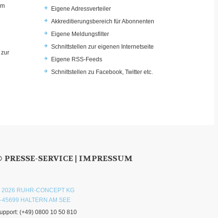
im
Eigene Adressverteiler
Akkreditierungsbereich für Abonnenten
Eigene Meldungsfilter
Schnittstellen zur eigenen Internetseite
 zur
Eigene RSS-Feeds
u
Schnittstellen zu Facebook, Twitter etc.
© PRESSE-SERVICE |
IMPRESSUM
 2026 RUHR-CONCEPT KG
-45699 HALTERN AM SEE
upport:
(+49) 0800 10 50 810