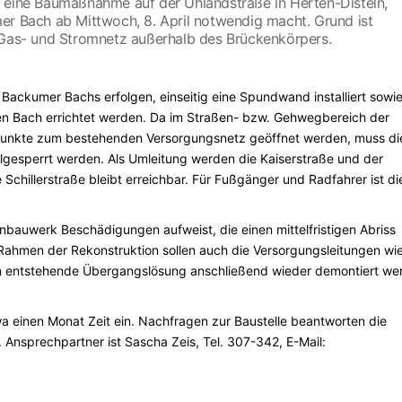
r eine Baumaßnahme auf der Uhlandstraße in Herten-Disteln,
er Bach ab Mittwoch, 8. April notwendig macht. Grund ist
s Gas- und Stromnetz außerhalb des Brückenkörpers.
Backumer Bachs erfolgen, einseitig eine Spundwand installiert sowi
den Bach errichtet werden. Da im Straßen- bzw. Gehwegbereich der
unkte zum bestehenden Versorgungsnetz geöffnet werden, muss di
lgesperrt werden. Als Umleitung werden die Kaiserstraße und der
Schillerstraße bleibt erreichbar. Für Fußgänger und Radfahrer ist di
nbauwerk Beschädigungen aufweist, die einen mittelfristigen Abriss
hmen der Rekonstruktion sollen auch die Versorgungsleitungen wi
un entstehende Übergangslösung anschließend wieder demontiert we
 einen Monat Zeit ein. Nachfragen zur Baustelle beantworten die
Ansprechpartner ist Sascha Zeis, Tel. 307-342, E-Mail: