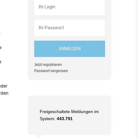
e
e
e
Jetzt registrieren
Passwort vergessen
eder
rden
Freigeschaltete Meldungen im
System:
443.791