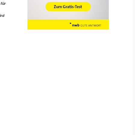
 für
ird