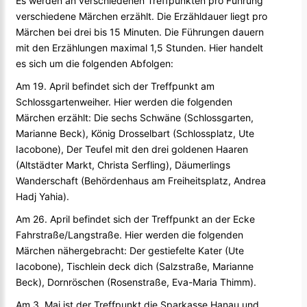
Es werden an verschiedenen Treffpunkten pro Führung
verschiedene Märchen erzählt. Die Erzähldauer liegt pro
Märchen bei drei bis 15 Minuten. Die Führungen dauern
mit den Erzählungen maximal 1,5 Stunden. Hier handelt
es sich um die folgenden Abfolgen:
Am 19. April befindet sich der Treffpunkt am
Schlossgartenweiher. Hier werden die folgenden
Märchen erzählt: Die sechs Schwäne (Schlossgarten,
Marianne Beck), König Drosselbart (Schlossplatz, Ute
Iacobone), Der Teufel mit den drei goldenen Haaren
(Altstädter Markt, Christa Serfling), Däumerlings
Wanderschaft (Behördenhaus am Freiheitsplatz, Andrea
Hadj Yahia).
Am 26. April befindet sich der Treffpunkt an der Ecke
Fahrstraße/Langstraße. Hier werden die folgenden
Märchen nähergebracht: Der gestiefelte Kater (Ute
Iacobone), Tischlein deck dich (Salzstraße, Marianne
Beck), Dornröschen (Rosenstraße, Eva-Maria Thimm).
Am 3. Mai ist der Treffpunkt die Sparkasse Hanau und