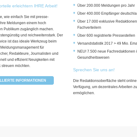
rteile erleichtern IHRE Arbeit!
Über 200.000 Meldungen pro Jahr
Über 400.000 Empfänger deutschla
e, wie einfach Sie mit presse-
Über 17.000 exklusive Redaktionen
 Ihre Meldungen einem hoch
Fachverteilern
rten Publikum zugänglich machen.
ostengünstig und reichweitenstark. Der
Über 600 registrierte Pressestellen
vice ist das ideale Werkzeug beim
Versandstatistik 2017 > 49 Mio. Ema
 Meldungsmanagement für
NEU! 7.500 neue Fachredaktionen 
cher, Redakteure, Journalisten und
Gesundheitswesen
hnell und effizient Neuigkeiten mit
k streuen möchten.
Sprechen Sie uns an!
LLIERTE INFORMATIONEN
Die Redaktionsoberfläche steht online
Verfügung, um dezentrales Arbeiten z
ermöglichen.