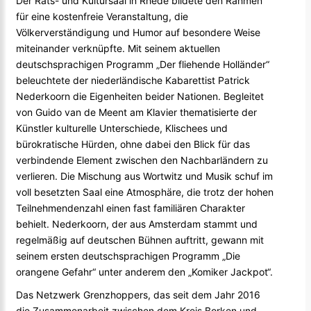
Der Rats- und Kultursaal in Rhede bildete den Rahmen
für eine kostenfreie Veranstaltung, die
Völkerverständigung und Humor auf besondere Weise
miteinander verknüpfte. Mit seinem aktuellen
deutschsprachigen Programm „Der fliehende Holländer“
beleuchtete der niederländische Kabarettist Patrick
Nederkoorn die Eigenheiten beider Nationen. Begleitet
von Guido van de Meent am Klavier thematisierte der
Künstler kulturelle Unterschiede, Klischees und
bürokratische Hürden, ohne dabei den Blick für das
verbindende Element zwischen den Nachbarländern zu
verlieren. Die Mischung aus Wortwitz und Musik schuf im
voll besetzten Saal eine Atmosphäre, die trotz der hohen
Teilnehmendenzahl einen fast familiären Charakter
behielt. Nederkoorn, der aus Amsterdam stammt und
regelmäßig auf deutschen Bühnen auftritt, gewann mit
seinem ersten deutschsprachigen Programm „Die
orangene Gefahr“ unter anderem den „Komiker Jackpot“.
Das Netzwerk Grenzhoppers, das seit dem Jahr 2016
die Zusammenarbeit zwischen dem Kreis Borken und