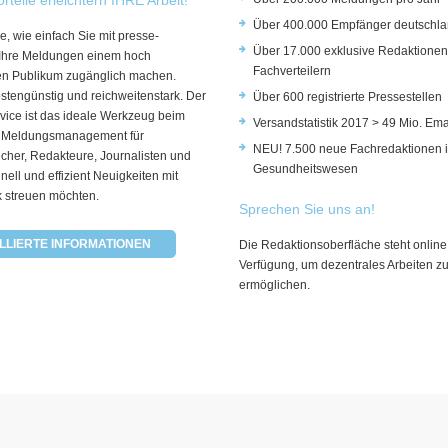
Über 400.000 Empfänger deutschla
e, wie einfach Sie mit presse-
Über 17.000 exklusive Redaktionen
 Ihre Meldungen einem hoch
Fachverteilern
rten Publikum zugänglich machen.
ostengünstig und reichweitenstark. Der
Über 600 registrierte Pressestellen
vice ist das ideale Werkzeug beim
Versandstatistik 2017 > 49 Mio. Ema
 Meldungsmanagement für
NEU! 7.500 neue Fachredaktionen 
cher, Redakteure, Journalisten und
Gesundheitswesen
hnell und effizient Neuigkeiten mit
k streuen möchten.
Sprechen Sie uns an!
LLIERTE INFORMATIONEN
Die Redaktionsoberfläche steht online
Verfügung, um dezentrales Arbeiten z
ermöglichen.