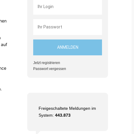
chen
h
 auf
Jetzt registrieren
ance
Passwort vergessen
.
Freigeschaltete Meldungen im
System:
443.873