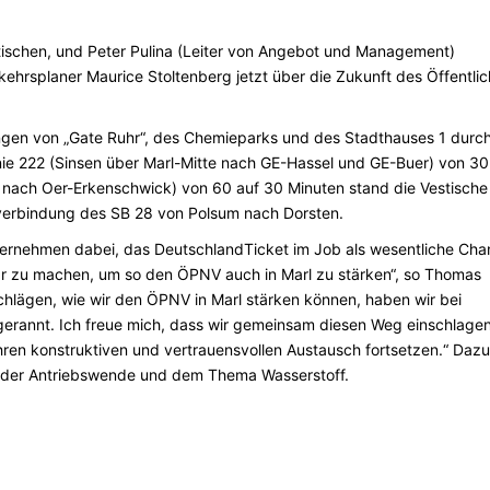
stischen, und Peter Pulina (Leiter von Angebot und Management)
ehrsplaner Maurice Stoltenberg jetzt über die Zukunft des Öffentli
gen von „Gate Ruhr“, des Chemieparks und des Stadthauses 1 durc
nie 222 (Sinsen über Marl-Mitte nach GE-Hassel und GE-Buer) von 30
n nach Oer-Erkenschwick) von 60 auf 30 Minuten stand die Vestische
tverbindung des SB 28 von Polsum nach Dorsten.
nternehmen dabei, das DeutschlandTicket im Job als wesentliche Ch
ar zu machen, um so den ÖPNV auch in Marl zu stärken“, so Thomas
schlägen, wie wir den ÖPNV in Marl stärken können, haben wir bei
gerannt. Ich freue mich, dass wir gemeinsam diesen Weg einschlagen
ihren konstruktiven und vertrauensvollen Austausch fortsetzen.“ Dazu
e der Antriebswende und dem Thema Wasserstoff.