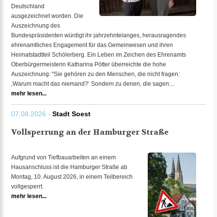
Deutschland
ausgezeichnet worden. Die
Auszeichnung des
Bundespräsidenten würdigt ihr jahrzehntelanges, herausragendes
ehrenamtliches Engagement für das Gemeinwesen und ihren
Heimatstadtteil Schölerberg. Ein Leben im Zeichen des Ehrenamts
Oberbürgermeisterin Katharina Pötter überreichte die hohe
Auszeichnung: "Sie gehören zu den Menschen, die nicht fragen:
‚Warum macht das niemand?‘ Sondern zu denen, die sagen:...
mehr lesen...
07.08.2026 -
Stadt Soest
Vollsperrung an der Hamburger Straße
Aufgrund von Tiefbauarbeiten an einem
Hausanschluss ist die Hamburger Straße ab
Montag, 10. August 2026, in einem Teilbereich
vollgesperrt.
mehr lesen...