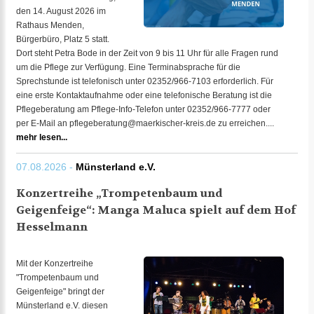
den 14. August 2026 im
Rathaus Menden,
Bürgerbüro, Platz 5 statt.
Dort steht Petra Bode in der Zeit von 9 bis 11 Uhr für alle Fragen rund
um die Pflege zur Verfügung. Eine Terminabsprache für die
Sprechstunde ist telefonisch unter 02352/966-7103 erforderlich. Für
eine erste Kontaktaufnahme oder eine telefonische Beratung ist die
Pflegeberatung am Pflege-Info-Telefon unter 02352/966-7777 oder
per E-Mail an pflegeberatung@maerkischer-kreis.de zu erreichen....
mehr lesen...
07.08.2026 -
Münsterland e.V.
Konzertreihe „Trompetenbaum und
Geigenfeige“: Manga Maluca spielt auf dem Hof
Hesselmann
Mit der Konzertreihe
"Trompetenbaum und
Geigenfeige" bringt der
Münsterland e.V. diesen