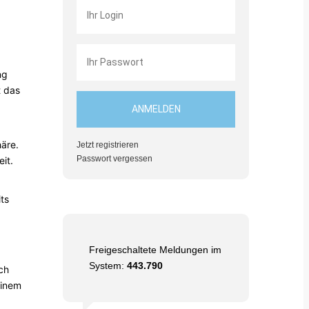
ng
t das
äre.
Jetzt registrieren
Passwort vergessen
it.
ts
Freigeschaltete Meldungen im
System:
443.790
ch
einem