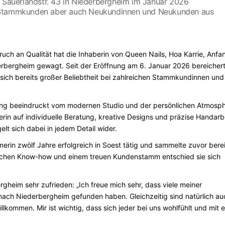
r Sauerlandstr. 43 in Niederbergheim im Januar 2026
d Stammkunden aber auch Neukundinnen und Neukunden aus
uch an Qualität hat die Inhaberin von Queen Nails, Hoa Karrie, Anfa
ederbergheim gewagt. Seit der Eröffnung am 6. Januar 2026 bereicher
 sich bereits großer Beliebtheit bei zahlreichen Stammkundinnen und
rung beeindruckt vom modernen Studio und der persönlichen Atmosph
rin auf individuelle Beratung, kreative Designs und präzise Handarbe
lt sich dabei in jedem Detail wider.
rin zwölf Jahre erfolgreich in Soest tätig und sammelte zuvor berei
eichen Know-how und einem treuen Kundenstamm entschied sie sich
rgheim sehr zufrieden: „Ich freue mich sehr, dass viele meiner
h Niederbergheim gefunden haben. Gleichzeitig sind natürlich au
lkommen. Mir ist wichtig, dass sich jeder bei uns wohlfühlt und mit 