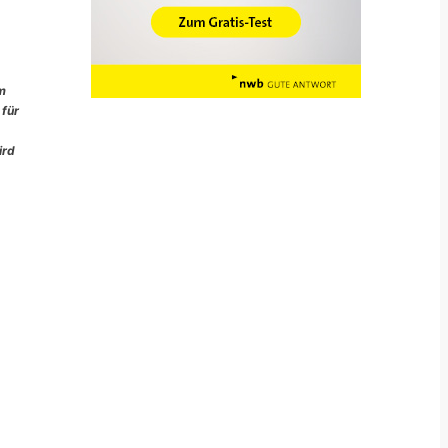
im
 für
ird