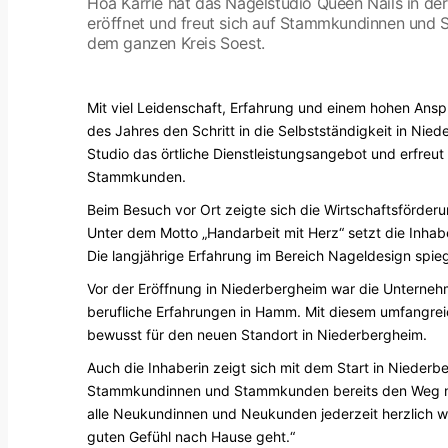
Hoa Karrie hat das Nagelstudio Queen Nails in de
eröffnet und freut sich auf Stammkundinnen un
dem ganzen Kreis Soest.
Mit viel Leidenschaft, Erfahrung und einem hohen Anspr
des Jahres den Schritt in die Selbstständigkeit in Ni
Studio das örtliche Dienstleistungsangebot und erfreut
Stammkunden.
Beim Besuch vor Ort zeigte sich die Wirtschaftsförde
Unter dem Motto „Handarbeit mit Herz“ setzt die Inhabe
Die langjährige Erfahrung im Bereich Nageldesign spiege
Vor der Eröffnung in Niederbergheim war die Unternehme
berufliche Erfahrungen in Hamm. Mit diesem umfangr
bewusst für den neuen Standort in Niederbergheim.
Auch die Inhaberin zeigt sich mit dem Start in Niederbe
Stammkundinnen und Stammkunden bereits den Weg nac
alle Neukundinnen und Neukunden jederzeit herzlich wil
guten Gefühl nach Hause geht.“