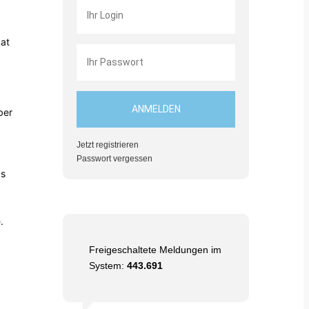
Rat
ber
Jetzt registrieren
Passwort vergessen
as
.
Freigeschaltete Meldungen im
System:
443.691