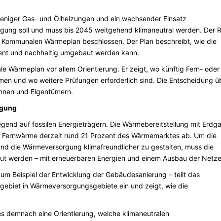
iger Gas- und Ölheizungen und ein wachsender Einsatz
gung soll und muss bis 2045 weitgehend klimaneutral werden. Der 
n Kommunalen Wärmeplan beschlossen. Der Plan beschreibt, wie die
ient und nachhaltig umgebaut werden kann.
 Wärmeplan vor allem Orientierung. Er zeigt, wo künftig Fern- oder
 und wo weitere Prüfungen erforderlich sind. Die Entscheidung ü
rinnen und Eigentümern.
rgung
end auf fossilen Energieträgern. Die Wärmebereitstellung mit Erdg
kt Fernwärme derzeit rund 21 Prozent des Wärmemarktes ab. Um die
und die Wärmeversorgung klimafreundlicher zu gestalten, muss die
t werden – mit erneuerbaren Energien und einem Ausbau der Netze
m Beispiel der Entwicklung der Gebäudesanierung – teilt das
ebiet in Wärmeversorgungsgebiete ein und zeigt, wie die
s demnach eine Orientierung, welche klimaneutralen