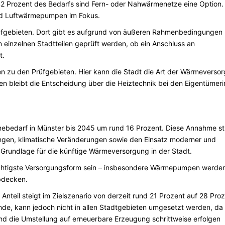
2 Prozent des Bedarfs sind Fern- oder Nahwärmenetze eine Option.
und Luftwärmepumpen im Fokus.
rüfgebieten. Dort gibt es aufgrund von äußeren Rahmenbedingungen
in einzelnen Stadtteilen geprüft werden, ob ein Anschluss an
t.
 zu den Prüfgebieten. Hier kann die Stadt die Art der Wärmeverso
 bleibt die Entscheidung über die Heiztechnik bei den Eigentümer
ebedarf in Münster bis 2045 um rund 16 Prozent. Diese Annahme st
ngen, klimatische Veränderungen sowie den Einsatz moderner und
e Grundlage für die künftige Wärmeversorgung in der Stadt.
ichtigste Versorgungsform sein – insbesondere Wärmepumpen werde
bdecken.
 Anteil steigt im Zielszenario von derzeit rund 21 Prozent auf 28 Proz
nde, kann jedoch nicht in allen Stadtgebieten umgesetzt werden, da
nd die Umstellung auf erneuerbare Erzeugung schrittweise erfolgen