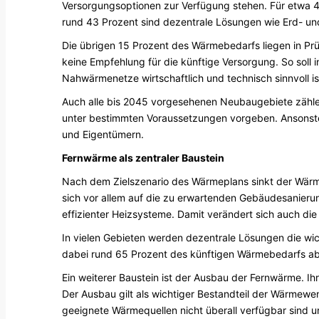
Versorgungsoptionen zur Verfügung stehen. Für etwa 4
rund 43 Prozent sind dezentrale Lösungen wie Erd- 
Die übrigen 15 Prozent des Wärmebedarfs liegen in P
keine Empfehlung für die künftige Versorgung. So soll 
Nahwärmenetze wirtschaftlich und technisch sinnvoll is
Auch alle bis 2045 vorgesehenen Neubaugebiete zählen
unter bestimmten Voraussetzungen vorgeben. Ansonsten
und Eigentümern.
Fernwärme als zentraler Baustein
Nach dem Zielszenario des Wärmeplans sinkt der Wärm
sich vor allem auf die zu erwartenden Gebäudesanieru
effizienter Heizsysteme. Damit verändert sich auch di
In vielen Gebieten werden dezentrale Lösungen die w
dabei rund 65 Prozent des künftigen Wärmebedarfs a
Ein weiterer Baustein ist der Ausbau der Fernwärme. Ihr
Der Ausbau gilt als wichtiger Bestandteil der Wärmewe
geeignete Wärmequellen nicht überall verfügbar sind u