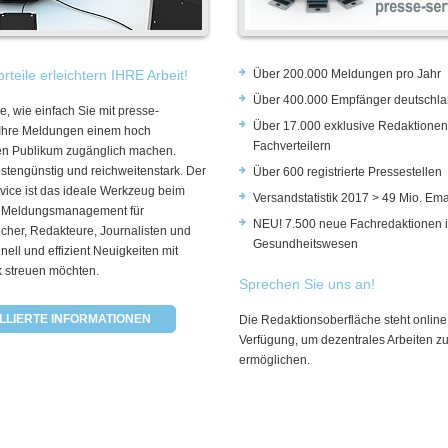
rteile erleichtern IHRE Arbeit!
Über 200.000 Meldungen pro Jahr
Über 400.000 Empfänger deutschla
e, wie einfach Sie mit presse-
Über 17.000 exklusive Redaktionen
 Ihre Meldungen einem hoch
Fachverteilern
rten Publikum zugänglich machen.
ostengünstig und reichweitenstark. Der
Über 600 registrierte Pressestellen
vice ist das ideale Werkzeug beim
Versandstatistik 2017 > 49 Mio. Ema
 Meldungsmanagement für
NEU! 7.500 neue Fachredaktionen 
cher, Redakteure, Journalisten und
Gesundheitswesen
hnell und effizient Neuigkeiten mit
k streuen möchten.
Sprechen Sie uns an!
LLIERTE INFORMATIONEN
Die Redaktionsoberfläche steht online
Verfügung, um dezentrales Arbeiten z
ermöglichen.