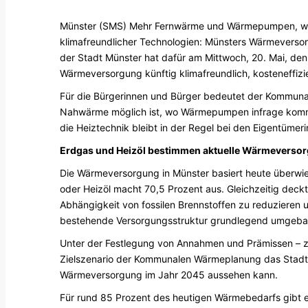
Münster (SMS) Mehr Fernwärme und Wärmepumpen, wen
klimafreundlicher Technologien: Münsters Wärmeversor
der Stadt Münster hat dafür am Mittwoch, 20. Mai, de
Wärmeversorgung künftig klimafreundlich, kosteneffiz
Für die Bürgerinnen und Bürger bedeutet der Kommunale
Nahwärme möglich ist, wo Wärmepumpen infrage kommen
die Heiztechnik bleibt in der Regel bei den Eigentüme
Erdgas und Heizöl bestimmen aktuelle Wärmeverso
Die Wärmeversorgung in Münster basiert heute überwieg
oder Heizöl macht 70,5 Prozent aus. Gleichzeitig dec
Abhängigkeit von fossilen Brennstoffen zu reduzieren 
bestehende Versorgungsstruktur grundlegend umgebau
Unter der Festlegung von Annahmen und Prämissen – zu
Zielszenario der Kommunalen Wärmeplanung das Stadtg
Wärmeversorgung im Jahr 2045 aussehen kann.
Für rund 85 Prozent des heutigen Wärmebedarfs gibt e