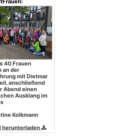
itFrauen:
s 40 Frauen
 an der
hrung mit Dietmar
eil, anschließend
er Abend einen
ichen Ausklang im
us
stine Kolkmann
l herunterladen