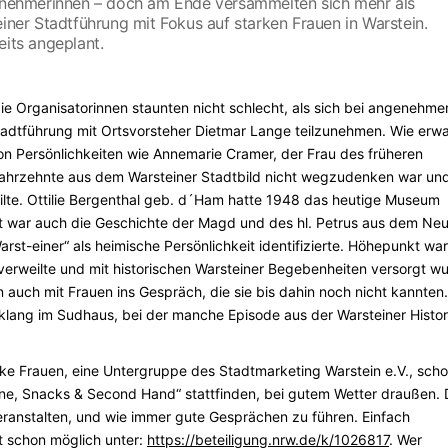
eilnehmerinnen – doch am Ende versammelten sich mehr als
einer Stadtführung mit Fokus auf starken Frauen in Warstein.
eits angeplant.
ie Organisatorinnen staunten nicht schlecht, als sich bei angenehm
adtführung mit Ortsvorsteher Dietmar Lange teilzunehmen. Wie erwa
on Persönlichkeiten wie Annemarie Cramer, der Frau des früheren
Jahrzehnte aus dem Warsteiner Stadtbild nicht wegzudenken war un
eilte. Ottilie Bergenthal geb. d´Ham hatte 1948 das heutige Museum
t war auch die Geschichte der Magd und des hl. Petrus aus dem Ne
st-einer“ als heimische Persönlichkeit identifizierte. Höhepunkt war
verweilte und mit historischen Warsteiner Begebenheiten versorgt w
auch mit Frauen ins Gespräch, die sie bis dahin noch nicht kannten.
lang im Sudhaus, bei der manche Episode aus der Warsteiner Histor
ke Frauen, eine Untergruppe des Stadtmarketing Warstein e.V., sch
onne, Snacks & Second Hand“ stattfinden, bei gutem Wetter draußen. 
veranstalten, und wie immer gute Gesprächen zu führen. Einfach
 schon möglich unter:
https://beteiligung.nrw.de/k/1026817
. Wer