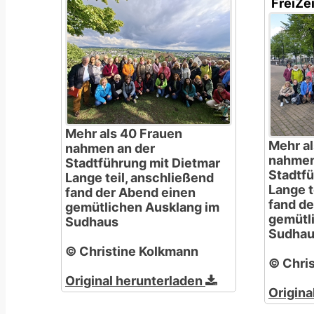
FreiZe
Mehr als 40 Frauen
Mehr al
nahmen an der
nahmen
Stadtführung mit Dietmar
Stadtfü
Lange teil, anschließend
Lange t
fand der Abend einen
fand d
gemütlichen Ausklang im
gemütl
Sudhaus
Sudha
© Christine Kolkmann
© Chri
Original herunterladen
Origina