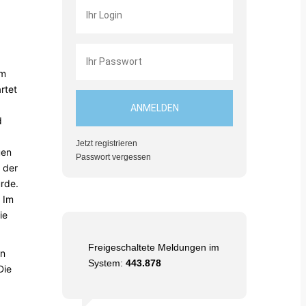
em
rtet
d
Jetzt registrieren
uen
Passwort vergessen
 der
urde.
 Im
ie
Freigeschaltete Meldungen im
on
System:
443.878
Die