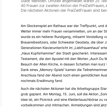
Stadt Warstein. Offiziell angemeldet waren 25 T
40 Frauen zur zweiten Aktion der FreiZeitFrauen, 
Die nächsten Aktionen der FreiZeitFrauen sind ber
Am Glockenspiel am Rathaus war der Treffpunkt, und d
Wetter immer mehr Frauen versammelten, um an der St
wurde es ein heiterer Rundgang, mitsamt Vorstellung v
Brauereibesitzers, oder Schwester Deodata, die über 
Generationen Klavierunterricht im „Liebfrauenhaus“ ert
„Haus Kupferhammer“ der Stadt geschenkt. Interessan
Testament, die den Apostel mit den Worten „Auch Du War
Besuch der Alten Kirche, in dessen Schatten man kurz 
Dank eines „Memory-Spiels“ kamen die Teilnehmerinnen 
Anschluss fand der Abend noch einen gemütlichen Ausk
nochmals Erwähnung fand.
Auch die nächsten Aktionen hat die Arbeitsgruppe Star
grob geplant. Am Montag, 15. Juni, soll die Aktion „S
Idee ist, ein Picknick und eine Kleidertauschbörse zu 
vorbeikommen und mitmachen. Anmeldungen sind jetzt