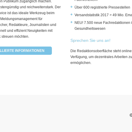
rten Publikum zugänglich machen.
ostengünstig und reichweitenstark. Der
Über 600 registrierte Pressestellen
vice ist das ideale Werkzeug beim
Versandstatistik 2017 > 49 Mio. Ema
 Meldungsmanagement für
NEU! 7.500 neue Fachredaktionen 
cher, Redakteure, Journalisten und
Gesundheitswesen
hnell und effizient Neuigkeiten mit
k streuen möchten.
Sprechen Sie uns an!
LLIERTE INFORMATIONEN
Die Redaktionsoberfläche steht online
Verfügung, um dezentrales Arbeiten z
ermöglichen.