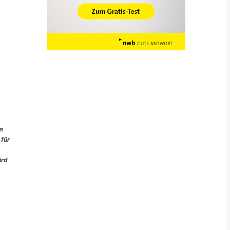
im
 für
ird