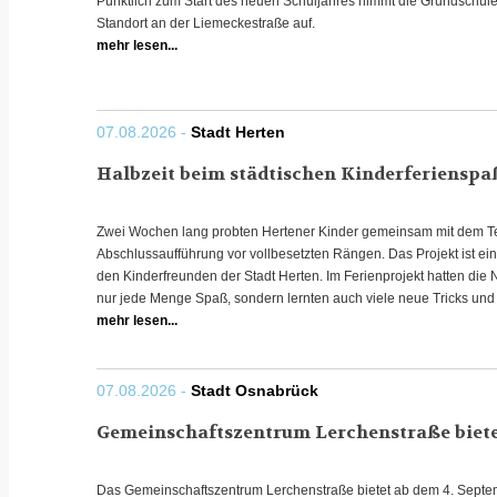
Pünktlich zum Start des neuen Schuljahres nimmt die Grundschul
Standort an der Liemeckestraße auf.
mehr lesen...
07.08.2026 -
Stadt Herten
Halbzeit beim städtischen Kinderferienspaß
Zwei Wochen lang probten Hertener Kinder gemeinsam mit dem Te
Abschlussaufführung vor vollbesetzten Rängen. Das Projekt ist ein
den Kinderfreunden der Stadt Herten. Im Ferienprojekt hatten die 
nur jede Menge Spaß, sondern lernten auch viele neue Tricks und
mehr lesen...
07.08.2026 -
Stadt Osnabrück
Gemeinschaftszentrum Lerchenstraße bietet
Das Gemeinschaftszentrum Lerchenstraße bietet ab dem 4. Septemb