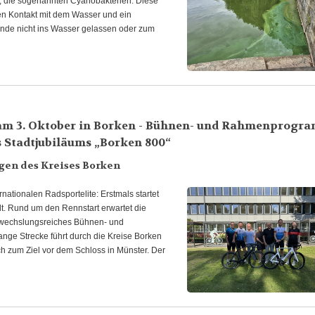
n, die sogenannten Cyanobakterien. Diese
den Kontakt mit dem Wasser und ein
Hunde nicht ins Wasser gelassen oder zum
 am 3. Oktober in Borken - Bühnen- und Rahmenprogr
s Stadtjubiläums „Borken 800“
gen des Kreises Borken
nationalen Radsportelite: Erstmals startet
t. Rund um den Rennstart erwartet die
bwechslungsreiches Bühnen- und
nge Strecke führt durch die Kreise Borken
h zum Ziel vor dem Schloss in Münster. Der