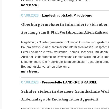
Bilderbuchkino am Donnerstag, 13. August, um 17...
mehr lesen...
07.08.2026 -
Landeshauptstadt Magdeburg
Oberbürgermeisterin informierte sich über
Beratung zum B-Plan-Verfahren im Alten Rathaus
Magdeburgs Oberbürgermeisterin Simone Borris hat sich gestern 
Bauprojektes "Grüner Stadtmarsch" informieren lassen. Gespräch
Peter Lackner, die MWG-Vorstände Thomas Fischbeck und Martin G
Auch der Beigeordnete für Umwelt und Stadtentwicklung, Jörg Re
teilgenommen. Die Projektbeteiligten berichteten, dass sie in en
Bebauungsplanverfahren arbeiten....
mehr lesen...
07.08.2026 -
Pressestelle LANDKREIS KASSEL
Schüler ziehen in die neue Grundschule Wo
Außenanlage bis Ende August fertiggestellt