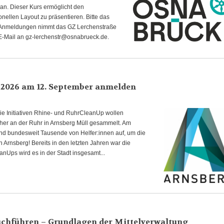
an. Dieser Kurs ermöglicht den
onellen Layout zu präsentieren. Bitte das
o. Anmeldungen nimmt das GZ Lerchenstraße
E-Mail an gz-lerchenstr@osnabrueck.de.
 2026 am 12. September anmelden
e Initiativen Rhine- und RuhrCleanUp wollen
aher an der Ruhr in Arnsberg Müll gesammelt. Am
nd bundesweit Tausende von Helfer:innen auf, um die
 Arnsberg! Bereits in den letzten Jahren war die
anUps wird es in der Stadt insgesamt...
uchführen – Grundlagen der Mittelverwaltung