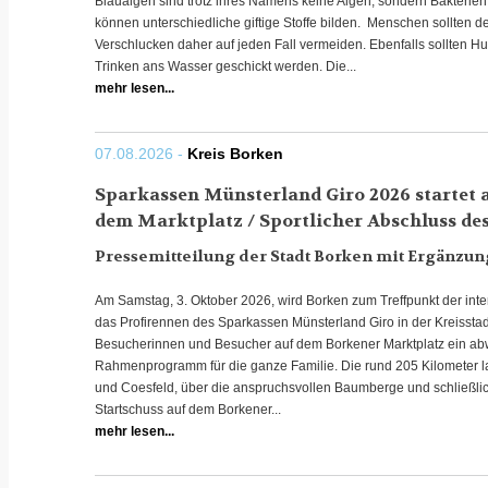
Blaualgen sind trotz ihres Namens keine Algen, sondern Bakterie
können unterschiedliche giftige Stoffe bilden. Menschen sollten 
Verschlucken daher auf jeden Fall vermeiden. Ebenfalls sollten 
Trinken ans Wasser geschickt werden. Die...
mehr lesen...
07.08.2026 -
Kreis Borken
Sparkassen Münsterland Giro 2026 startet
dem Marktplatz / Sportlicher Abschluss de
Pressemitteilung der Stadt Borken mit Ergänzun
Am Samstag, 3. Oktober 2026, wird Borken zum Treffpunkt der inter
das Profirennen des Sparkassen Münsterland Giro in der Kreisstad
Besucherinnen und Besucher auf dem Borkener Marktplatz ein a
Rahmenprogramm für die ganze Familie. Die rund 205 Kilometer la
und Coesfeld, über die anspruchsvollen Baumberge und schließlic
Startschuss auf dem Borkener...
mehr lesen...