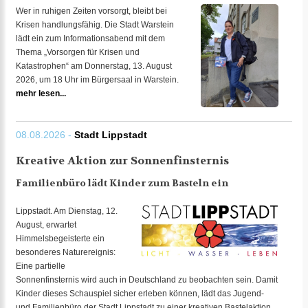
Wer in ruhigen Zeiten vorsorgt, bleibt bei
Krisen handlungsfähig. Die Stadt Warstein
lädt ein zum Informationsabend mit dem
Thema „Vorsorgen für Krisen und
Katastrophen“ am Donnerstag, 13. August
2026, um 18 Uhr im Bürgersaal in Warstein.
mehr lesen...
08.08.2026 -
Stadt Lippstadt
Kreative Aktion zur Sonnenfinsternis
Familienbüro lädt Kinder zum Basteln ein
Lippstadt. Am Dienstag, 12.
August, erwartet
Himmelsbegeisterte ein
besonderes Naturereignis:
Eine partielle
Sonnenfinsternis wird auch in Deutschland zu beobachten sein. Damit
Kinder dieses Schauspiel sicher erleben können, lädt das Jugend-
und Familienbüro der Stadt Lippstadt zu einer kreativen Bastelaktion