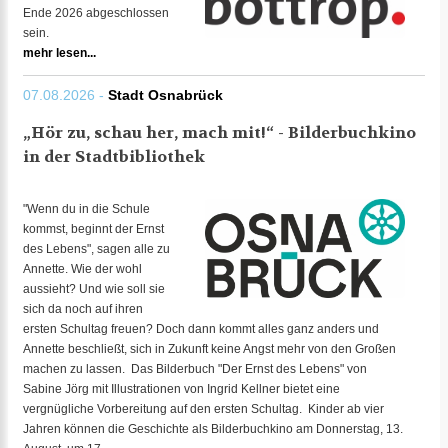
Ende 2026 abgeschlossen
sein.
mehr lesen...
07.08.2026 -
Stadt Osnabrück
„Hör zu, schau her, mach mit!“ - Bilderbuchkino
in der Stadtbibliothek
"Wenn du in die Schule
kommst, beginnt der Ernst
des Lebens", sagen alle zu
Annette. Wie der wohl
aussieht? Und wie soll sie
sich da noch auf ihren
ersten Schultag freuen? Doch dann kommt alles ganz anders und
Annette beschließt, sich in Zukunft keine Angst mehr von den Großen
machen zu lassen. Das Bilderbuch "Der Ernst des Lebens" von
Sabine Jörg mit Illustrationen von Ingrid Kellner bietet eine
vergnügliche Vorbereitung auf den ersten Schultag. Kinder ab vier
Jahren können die Geschichte als Bilderbuchkino am Donnerstag, 13.