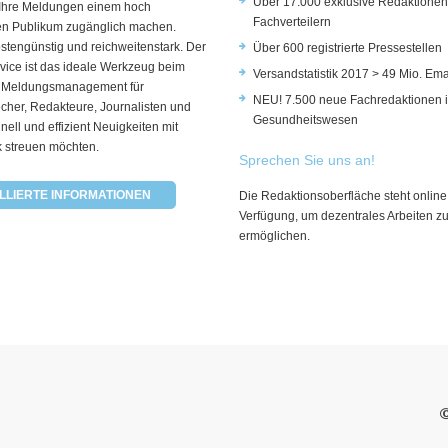
Über 17.000 exklusive Redaktionen
 Ihre Meldungen einem hoch
Fachverteilern
rten Publikum zugänglich machen.
ostengünstig und reichweitenstark. Der
Über 600 registrierte Pressestellen
vice ist das ideale Werkzeug beim
Versandstatistik 2017 > 49 Mio. Ema
 Meldungsmanagement für
NEU! 7.500 neue Fachredaktionen 
cher, Redakteure, Journalisten und
Gesundheitswesen
hnell und effizient Neuigkeiten mit
k streuen möchten.
Sprechen Sie uns an!
LLIERTE INFORMATIONEN
Die Redaktionsoberfläche steht online
Verfügung, um dezentrales Arbeiten z
ermöglichen.