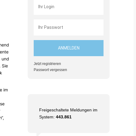
ehend
nente
n und
Jetzt registrieren
 Sie
Passwort vergessen
ck
e im
ese
Freigeschaltete Meldungen im
r
System:
443.861
“,