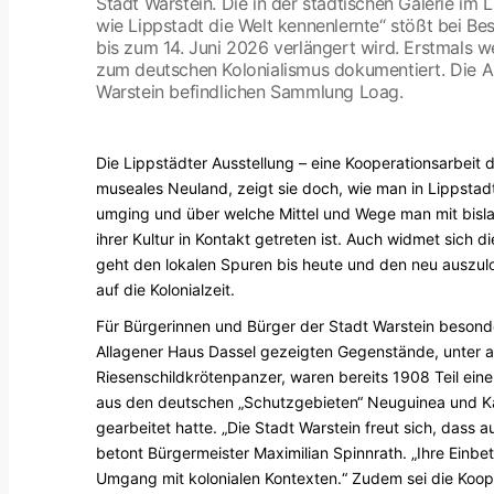
Stadt Warstein. Die in der städtischen Galerie im 
wie Lippstadt die Welt kennenlernte“ stößt bei Be
bis zum 14. Juni 2026 verlängert wird. Erstmals 
zum deutschen Kolonialismus dokumentiert. Die Au
Warstein befindlichen Sammlung Loag.
Die Lippstädter Ausstellung – eine Kooperationsarbeit
museales Neuland, zeigt sie doch, wie man in Lippsta
umging und über welche Mittel und Wege man mit bis
ihrer Kultur in Kontakt getreten ist. Auch widmet sich
geht den lokalen Spuren bis heute und den neu auszul
auf die Kolonialzeit.
Für Bürgerinnen und Bürger der Stadt Warstein besond
Allagener Haus Dassel gezeigten Gegenstände, unter 
Riesenschildkrötenpanzer, waren bereits 1908 Teil einer
aus den deutschen „Schutzgebieten“ Neuguinea und Ka
gearbeitet hatte. „Die Stadt Warstein freut sich, dass
betont Bürgermeister Maximilian Spinnrath. „Ihre Einbe
Umgang mit kolonialen Kontexten.“ Zudem sei die Kooper