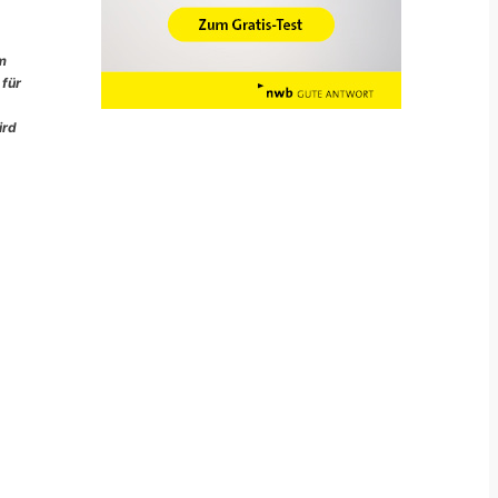
im
 für
ird