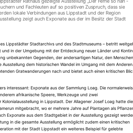
Lippstädter Rathaus gezeigte Ausstellung „Der Ferne so nah -
suchern und Fachleuten auf so positiven Zuspruch, dass sie
werden lokale Verbindungen aus Lippstadt und der Region
sstellung zeigt auch Exponate aus der im Besitz der Stadt
 des Lippstädter Stadtarchivs und des Stadtmuseums – betritt weitg
dt und in der Umgebung mit der Entdeckung neuer Länder und Konti
lang unbekannten Gegenden, der andersartigen Natur, den Mensche
 die Ausstellung dem historischen Wandel im Umgang mit dem Anderen.
otenden Gratwanderungen nach und bietet auch einen kritischen Bli
ers interessant: Exponate aus der Sammlung Loag. Die normalerweis
anderem afrikanische Speere, Werkzeuge und zwei
 Kolonialausstellung in Lippstadt. Der Allagener Josef Loag hatte di
merun mitgebracht, wo er mehrere Jahre auf Plantagen als Pflanze
 auch Exponate aus dem Stadtgebiet in der Ausstellung gezeigt werden
ttung in die gesamte Ausstellung ermöglicht zudem einen kritischen
ation mit der Stadt Lippstadt ein weiteres Beispiel für gelebte