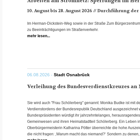
Arbeiten am Stromnetz: Sperrungen im He
10. August bis 28. August 2026 // Durchführung
Im Herman-Dickstein-Weg sowie in der Straße Zum Bürgerzentrum 
zu Beeinträchtigungen im Straßenverkehr.
mehr lesen...
06.08.2026 -
Stadt Osnabrück
Verleihung des Bundesverdienstkreuzes an
Sie wird auch "Frau Schölerberg" genannt: Monika Budke ist mit
Verdienstordens der Bundesrepublik Deutschland ausgezeichnet 
Bundespräsidenten würdigt ihr jahrzehntelanges, herausragende
Gemeinwesen und ihren Heimatstadtteil Schölerberg. Ein Leben 
Oberbürgermeisterin Katharina Pötter überreichte die hohe Ausz
die nicht fragen: ‚Warum macht das niemand?‘ Sondern zu denen, d