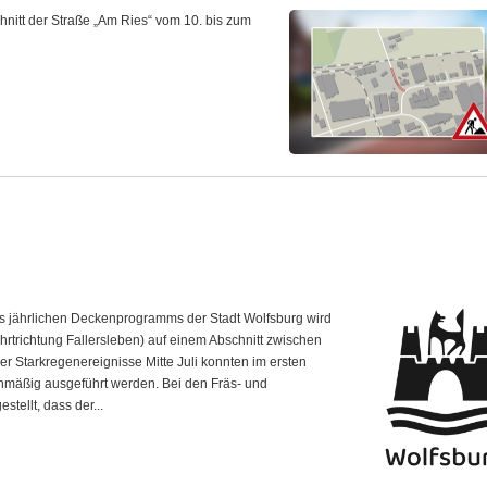
nitt der Straße „Am Ries“ vom 10. bis zum
s jährlichen Deckenprogramms der Stadt Wolfsburg wird
ahrtrichtung Fallersleben) auf einem Abschnitt zwischen
 Starkregenereignisse Mitte Juli konnten im ersten
anmäßig ausgeführt werden. Bei den Fräs- und
ellt, dass der...