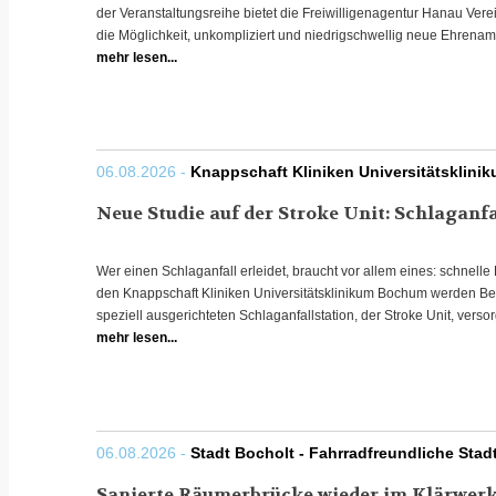
der Veranstaltungsreihe bietet die Freiwilligenagentur Hanau Ve
die Möglichkeit, unkompliziert und niedrigschwellig neue Ehrenamt
mehr lesen...
06.08.2026 -
Knappschaft Kliniken Universitätskli
Neue Studie auf der Stroke Unit: Schlaganf
Wer einen Schlaganfall erleidet, braucht vor allem eines: schnelle 
den Knappschaft Kliniken Universitätsklinikum Bochum werden Bet
speziell ausgerichteten Schlaganfallstation, der Stroke Unit, versor
mehr lesen...
06.08.2026 -
Stadt Bocholt - Fahrradfreundliche Stad
Sanierte Räumerbrücke wieder im Klärwerk