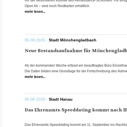
vor der besonderen Kulisse des Renaissance-Schlosses. Für einig
Open Air – sind noch Restkarten erhältlich.
mehr lesen...
06.08.2026 -
Stadt Mönchengladbach
Neue Bestandsaufnahme für Mönchengladb
Ab der kommenden Woche erfasst ein beauftragtes Büro Einzelhan
Die Daten bilden eine Grundlage für die Fortschreibung des Nahv
mehr lesen...
06.08.2026 -
Stadt Hanau
Das Ehrenamts-Speeddating kommt nach 
Das Ehrenamts-Speeddating kommt am 11. September ins Nachba