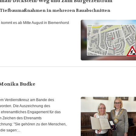
rman-Dickstein-Weg und Zum Bürgerzentrum
 der Tiefbaumaßnahmen in mehreren Bauabschnitten
kommt es ab Mitte August in Biemenhorst
 Monika Budke
 dem Verdienstkreuz am Bande des
worden. Die Auszeichnung des
s ehrenamtliches Engagement für das
im Zeichen des Ehrenamts
eichnung: "Sie gehören zu den Menschen,
ie sagen:...