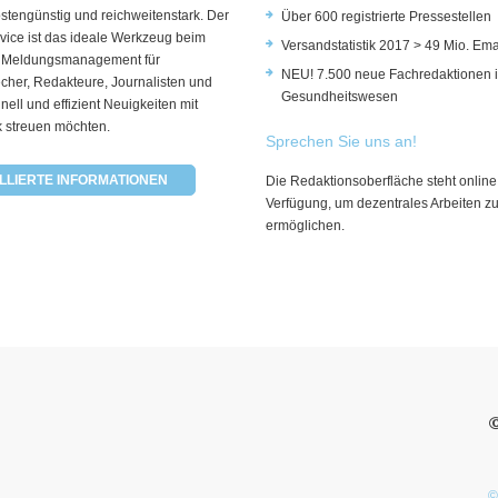
ostengünstig und reichweitenstark. Der
Über 600 registrierte Pressestellen
vice ist das ideale Werkzeug beim
Versandstatistik 2017 > 49 Mio. Ema
 Meldungsmanagement für
NEU! 7.500 neue Fachredaktionen 
cher, Redakteure, Journalisten und
Gesundheitswesen
hnell und effizient Neuigkeiten mit
k streuen möchten.
Sprechen Sie uns an!
LLIERTE INFORMATIONEN
Die Redaktionsoberfläche steht online
Verfügung, um dezentrales Arbeiten z
ermöglichen.
©