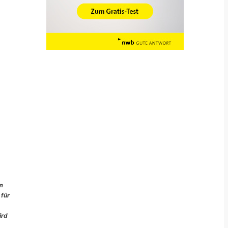
im
 für
ird