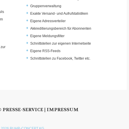
Gruppenverwaltung
ils
Exakte Versand- und Aufrufstatistiken
im
Eigene Adressverteiler
Akkreditierungsbereich für Abonnenten
Eigene Meldungsfilter
Schnittstellen zur eigenen Internetseite
 zur
Eigene RSS-Feeds
u
Schnittstellen zu Facebook, Twitter etc.
© PRESSE-SERVICE |
IMPRESSUM
 2026 RUHR-CONCEPT KG