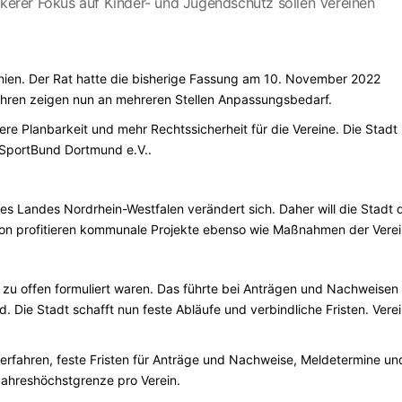
rkerer Fokus auf Kinder- und Jugendschutz sollen Vereinen
linien. Der Rat hatte die bisherige Fassung am 10. November 2022
hren zeigen nun an mehreren Stellen Anpassungsbedarf.
re Planbarkeit und mehr Rechtssicherheit für die Vereine. Die Stadt
SportBund Dortmund e.V..
s Landes Nordrhein-Westfalen verändert sich. Daher will die Stadt 
von profitieren kommunale Projekte ebenso wie Maßnahmen der Verei
n zu offen formuliert waren. Das führte bei Anträgen und Nachweisen
Die Stadt schafft nun feste Abläufe und verbindliche Fristen. Vere
erfahren, feste Fristen für Anträge und Nachweise, Meldetermine un
 Jahreshöchstgrenze pro Verein.