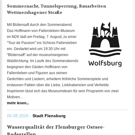
Sommernacht, Tunnelsperrung, Bauarbeiten
Wettmershagener Straße
Mit Blütensaft durch den Sommerabend
Das Hoffmann-von-Fallersleben-Museum
im M2K lädt am Freitag, 7. August, zu einer
"Tour de Passion" ins Schloss Fallersleben
ein. Gestartet wird um 19:30 Uhr mit
"Blütensaft" auf der museumseigenen
Waldlichtung. Im Laufe des Sommerabends
begegnen den Gästen Hoffmann von
Fallersleben und Figuren aus seinen
Gedichten und Liedern, erheitern fröhliche Sommerspiele und
erstaunen Fakten über die Liebe, Liebhabereien und Verliebte.
Inspirieren lässt sich das Museumsteam für sein Programm von zwei
Motiven...
mehr lesen...
05.08.2026 -
Stadt Flensburg
Wasserqualität der Flensburger Ostsee-
Badestellen