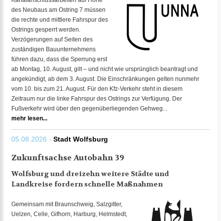
Kanalanschlussarbeiten auf Höhe
des Neubaus am Ostring 7 müssen
die rechte und mittlere Fahrspur des
Ostrings gesperrt werden.
Verzögerungen auf Seiten des
zuständigen Bauunternehmens
führen dazu, dass die Sperrung erst
ab Montag, 10. August, gilt – und nicht wie ursprünglich beantragt und
angekündigt, ab dem 3. August. Die Einschränkungen gelten nunmehr
vom 10. bis zum 21. August. Für den Kfz-Verkehr steht in diesem
Zeitraum nur die linke Fahrspur des Ostrings zur Verfügung. Der
Fußverkehr wird über den gegenüberliegenden Gehweg...
mehr lesen...
05.08.2026 -
Stadt Wolfsburg
Zukunftsachse Autobahn 39
Wolfsburg und dreizehn weitere Städte und
Landkreise fordern schnelle Maßnahmen
Gemeinsam mit Braunschweig, Salzgitter,
Uelzen, Celle, Gifhorn, Harburg, Helmstedt,