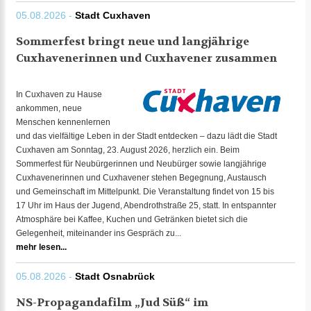
05.08.2026 -
Stadt Cuxhaven
Sommerfest bringt neue und langjährige
Cuxhavenerinnen und Cuxhavener zusammen
In Cuxhaven zu Hause
ankommen, neue
Menschen kennenlernen
und das vielfältige Leben in der Stadt entdecken – dazu lädt die Stadt
Cuxhaven am Sonntag, 23. August 2026, herzlich ein. Beim
Sommerfest für Neubürgerinnen und Neubürger sowie langjährige
Cuxhavenerinnen und Cuxhavener stehen Begegnung, Austausch
und Gemeinschaft im Mittelpunkt. Die Veranstaltung findet von 15 bis
17 Uhr im Haus der Jugend, Abendrothstraße 25, statt. In entspannter
Atmosphäre bei Kaffee, Kuchen und Getränken bietet sich die
Gelegenheit, miteinander ins Gespräch zu...
mehr lesen...
05.08.2026 -
Stadt Osnabrück
NS-Propagandafilm „Jud Süß“ im