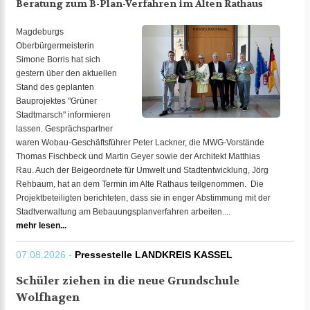
Beratung zum B-Plan-Verfahren im Alten Rathaus
Magdeburgs
Oberbürgermeisterin
Simone Borris hat sich
gestern über den aktuellen
Stand des geplanten
Bauprojektes "Grüner
Stadtmarsch" informieren
lassen. Gesprächspartner
waren Wobau-Geschäftsführer Peter Lackner, die MWG-Vorstände
Thomas Fischbeck und Martin Geyer sowie der Architekt Matthias
Rau. Auch der Beigeordnete für Umwelt und Stadtentwicklung, Jörg
Rehbaum, hat an dem Termin im Alte Rathaus teilgenommen. Die
Projektbeteiligten berichteten, dass sie in enger Abstimmung mit der
Stadtverwaltung am Bebauungsplanverfahren arbeiten....
mehr lesen...
07.08.2026 -
Pressestelle LANDKREIS KASSEL
Schüler ziehen in die neue Grundschule
Wolfhagen