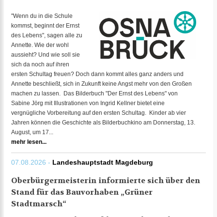
"Wenn du in die Schule
kommst, beginnt der Ernst
des Lebens", sagen alle zu
Annette. Wie der wohl
aussieht? Und wie soll sie
sich da noch auf ihren
ersten Schultag freuen? Doch dann kommt alles ganz anders und
Annette beschließt, sich in Zukunft keine Angst mehr von den Großen
machen zu lassen. Das Bilderbuch "Der Ernst des Lebens" von
Sabine Jörg mit Illustrationen von Ingrid Kellner bietet eine
vergnügliche Vorbereitung auf den ersten Schultag. Kinder ab vier
Jahren können die Geschichte als Bilderbuchkino am Donnerstag, 13.
August, um 17...
mehr lesen...
07.08.2026 -
Landeshauptstadt Magdeburg
Oberbürgermeisterin informierte sich über den
Stand für das Bauvorhaben „Grüner
Stadtmarsch“