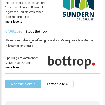
Kioske, Tankstellen und andere
Verkaufsstellen von Einweg-E-
Zigaretten und elektronischen
Tabakerhitzern hin.
mehr lesen...
07.08.2026 -
Stadt Bottrop
Brückenüberprüfung an der Prosperstraße in
diesem Monat
Sperrung am kommenden
Mittwoch ab 20 Uhr
mehr lesen...
Nächste Seite »
Letzte Seite »