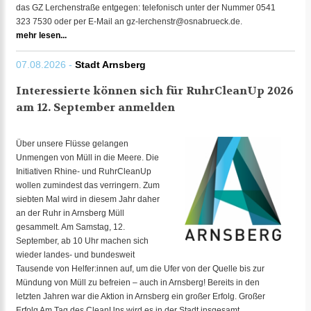
das GZ Lerchenstraße entgegen: telefonisch unter der Nummer 0541
323 7530 oder per E-Mail an gz-lerchenstr@osnabrueck.de.
mehr lesen...
07.08.2026 -
Stadt Arnsberg
Interessierte können sich für RuhrCleanUp 2026
am 12. September anmelden
Über unsere Flüsse gelangen
Unmengen von Müll in die Meere. Die
Initiativen Rhine- und RuhrCleanUp
wollen zumindest das verringern. Zum
siebten Mal wird in diesem Jahr daher
an der Ruhr in Arnsberg Müll
gesammelt. Am Samstag, 12.
September, ab 10 Uhr machen sich
wieder landes- und bundesweit
Tausende von Helfer:innen auf, um die Ufer von der Quelle bis zur
Mündung von Müll zu befreien – auch in Arnsberg! Bereits in den
letzten Jahren war die Aktion in Arnsberg ein großer Erfolg. Großer
Erfolg Am Tag des CleanUps wird es in der Stadt insgesamt...