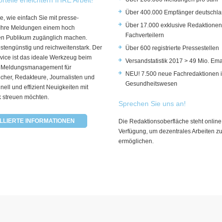
Über 400.000 Empfänger deutschla
e, wie einfach Sie mit presse-
Über 17.000 exklusive Redaktionen
 Ihre Meldungen einem hoch
Fachverteilern
rten Publikum zugänglich machen.
ostengünstig und reichweitenstark. Der
Über 600 registrierte Pressestellen
vice ist das ideale Werkzeug beim
Versandstatistik 2017 > 49 Mio. Ema
 Meldungsmanagement für
NEU! 7.500 neue Fachredaktionen 
cher, Redakteure, Journalisten und
Gesundheitswesen
hnell und effizient Neuigkeiten mit
k streuen möchten.
Sprechen Sie uns an!
LLIERTE INFORMATIONEN
Die Redaktionsoberfläche steht online
Verfügung, um dezentrales Arbeiten z
ermöglichen.