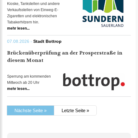
Kioske, Tankstellen und andere
Verkaufsstellen von Einweg-E-
Zigaretten und elektronischen
Tabakerhitzern hin.
mehr lesen...
07.08.2026 -
Stadt Bottrop
Brückenüberprüfung an der Prosperstraße in
diesem Monat
Sperrung am kommenden
Mittwoch ab 20 Uhr
mehr lesen...
Nächste Seite »
Letzte Seite »