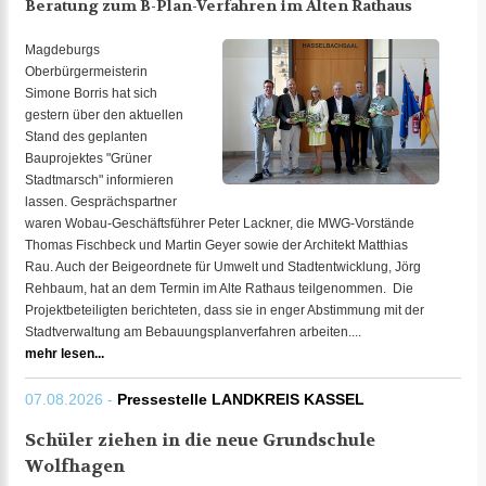
Beratung zum B-Plan-Verfahren im Alten Rathaus
Magdeburgs
Oberbürgermeisterin
Simone Borris hat sich
gestern über den aktuellen
Stand des geplanten
Bauprojektes "Grüner
Stadtmarsch" informieren
lassen. Gesprächspartner
waren Wobau-Geschäftsführer Peter Lackner, die MWG-Vorstände
Thomas Fischbeck und Martin Geyer sowie der Architekt Matthias
Rau. Auch der Beigeordnete für Umwelt und Stadtentwicklung, Jörg
Rehbaum, hat an dem Termin im Alte Rathaus teilgenommen. Die
Projektbeteiligten berichteten, dass sie in enger Abstimmung mit der
Stadtverwaltung am Bebauungsplanverfahren arbeiten....
mehr lesen...
07.08.2026 -
Pressestelle LANDKREIS KASSEL
Schüler ziehen in die neue Grundschule
Wolfhagen