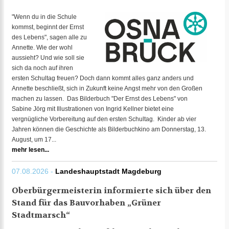
"Wenn du in die Schule
kommst, beginnt der Ernst
des Lebens", sagen alle zu
Annette. Wie der wohl
aussieht? Und wie soll sie
sich da noch auf ihren
ersten Schultag freuen? Doch dann kommt alles ganz anders und
Annette beschließt, sich in Zukunft keine Angst mehr von den Großen
machen zu lassen. Das Bilderbuch "Der Ernst des Lebens" von
Sabine Jörg mit Illustrationen von Ingrid Kellner bietet eine
vergnügliche Vorbereitung auf den ersten Schultag. Kinder ab vier
Jahren können die Geschichte als Bilderbuchkino am Donnerstag, 13.
August, um 17...
mehr lesen...
07.08.2026 -
Landeshauptstadt Magdeburg
Oberbürgermeisterin informierte sich über den
Stand für das Bauvorhaben „Grüner
Stadtmarsch“