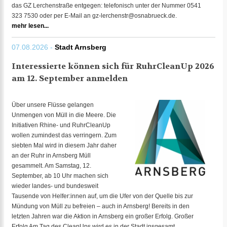
das GZ Lerchenstraße entgegen: telefonisch unter der Nummer 0541
323 7530 oder per E-Mail an gz-lerchenstr@osnabrueck.de.
mehr lesen...
07.08.2026 -
Stadt Arnsberg
Interessierte können sich für RuhrCleanUp 2026
am 12. September anmelden
Über unsere Flüsse gelangen
Unmengen von Müll in die Meere. Die
Initiativen Rhine- und RuhrCleanUp
wollen zumindest das verringern. Zum
siebten Mal wird in diesem Jahr daher
an der Ruhr in Arnsberg Müll
gesammelt. Am Samstag, 12.
September, ab 10 Uhr machen sich
wieder landes- und bundesweit
Tausende von Helfer:innen auf, um die Ufer von der Quelle bis zur
Mündung von Müll zu befreien – auch in Arnsberg! Bereits in den
letzten Jahren war die Aktion in Arnsberg ein großer Erfolg. Großer
Erfolg Am Tag des CleanUps wird es in der Stadt insgesamt...