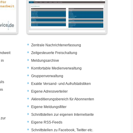
Zentrale Nachrichtenerfassung
ndweit
Zeitgesteuerte Freischaltung
 in
Meldungsarchive
Komfortable Medienverwaltung
Gruppenverwaltung
ils
Exakte Versand- und Aufrufstatistiken
im
Eigene Adressverteiler
Akkreditierungsbereich für Abonnenten
Eigene Meldungsfilter
Schnittstellen zur eigenen Internetseite
 zur
Eigene RSS-Feeds
u
Schnittstellen zu Facebook, Twitter etc.