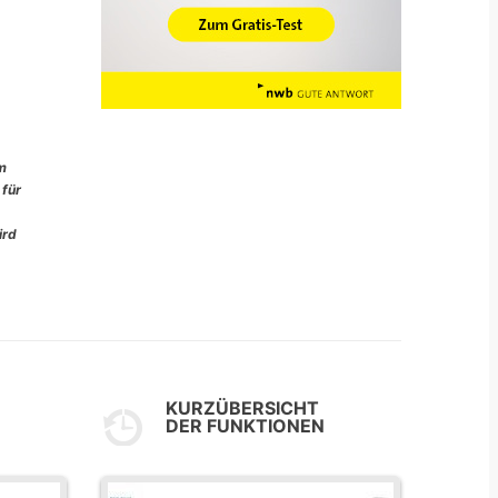
im
 für
ird
KURZÜBERSICHT
DER FUNKTIONEN