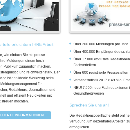
rteile erleichtern IHRE Arbeit!
Über 200.000 Meldungen pro Jahr
Über 400.000 Empfänger deutschla
e, wie einfach Sie mit presse-
Über 17.000 exklusive Redaktionen
 Ihre Meldungen einem hoch
Fachverteilern
rten Publikum zugänglich machen.
ostengünstig und reichweitenstark. Der
Über 600 registrierte Pressestellen
vice ist das ideale Werkzeug beim
Versandstatistik 2017 > 49 Mio. Ema
 Meldungsmanagement für
NEU! 7.500 neue Fachredaktionen 
cher, Redakteure, Journalisten und
Gesundheitswesen
hnell und effizient Neuigkeiten mit
k streuen möchten.
Sprechen Sie uns an!
LLIERTE INFORMATIONEN
Die Redaktionsoberfläche steht online
Verfügung, um dezentrales Arbeiten z
ermöglichen.