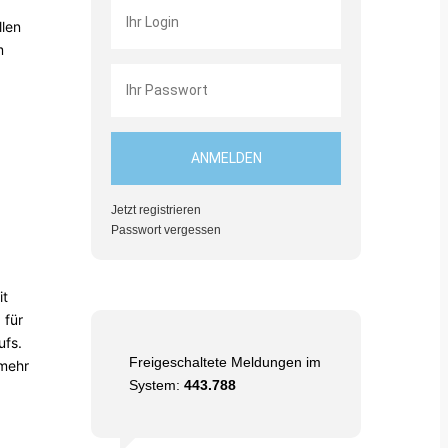
llen
m
Jetzt registrieren
Passwort vergessen
it
 für
ufs.
Freigeschaltete Meldungen im
 mehr
System:
443.788