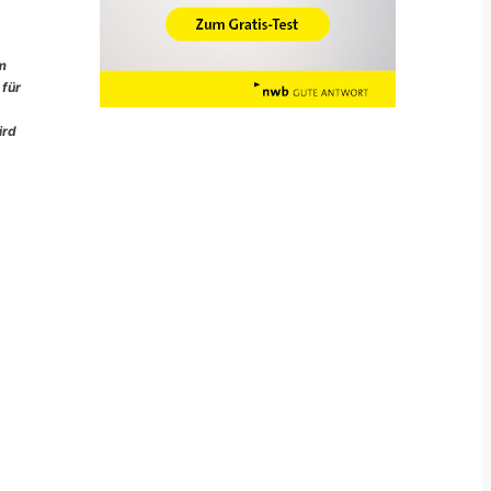
im
 für
ird