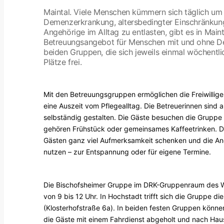
Maintal. Viele Menschen kümmern sich täglich um 
Demenzerkrankung, altersbedingter Einschränkun
Angehörige im Alltag zu entlasten, gibt es in Ma
Betreuungsangebot für Menschen mit und ohne De
beiden Gruppen, die sich jeweils einmal wöchentlic
Plätze frei.
Mit den Betreuungsgruppen ermöglichen die Freiwillige
eine Auszeit vom Pflegealltag. Die Betreuerinnen sind au
selbständig gestalten. Die Gäste besuchen die Gruppe r
gehören Frühstück oder gemeinsames Kaffeetrinken. Du
Gästen ganz viel Aufmerksamkeit schenken und die Ange
nutzen – zur Entspannung oder für eigene Termine.
Die Bischofsheimer Gruppe im DRK-Gruppenraum des Woh
von 9 bis 12 Uhr. In Hochstadt trifft sich die Gruppe die
(Klosterhofstraße 6a). In beiden festen Gruppen könn
die Gäste mit einem Fahrdienst abgeholt und nach Ha