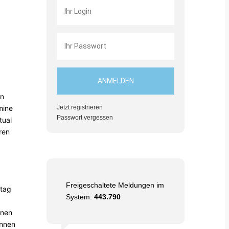
en
Jetzt registrieren
mine
Passwort vergessen
tual
ren
Freigeschaltete Meldungen im
stag
System:
443.790
nnen
önnen