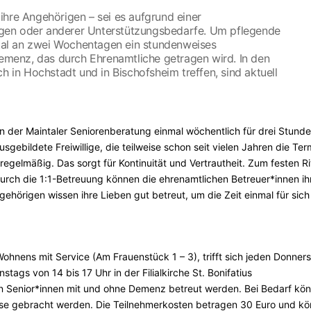
ihre Angehörigen – sei es aufgrund einer
gen oder anderer Unterstützungsbedarfe. Um pflegende
intal an zwei Wochentagen ein stundenweises
menz, das durch Ehrenamtliche getragen wird. In den
h in Hochstadt und in Bischofsheim treffen, sind aktuell
n der Maintaler Seniorenberatung einmal wöchentlich für drei Stund
sgebildete Freiwillige, die teilweise schon seit vielen Jahren die Ter
egelmäßig. Das sorgt für Kontinuität und Vertrautheit. Zum festen Ri
rch die 1:1-Betreuung können die ehrenamtlichen Betreuer*innen ih
hörigen wissen ihre Lieben gut betreut, um die Zeit einmal für sich
nens mit Service (Am Frauenstück 1 – 3), trifft sich jeden Donner
nstags von 14 bis 17 Uhr in der Filialkirche St. Bonifatius
en Senior*innen mit und ohne Demenz betreut werden. Bei Bedarf kö
use gebracht werden. Die Teilnehmerkosten betragen 30 Euro und k