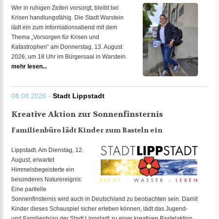
Wer in ruhigen Zeiten vorsorgt, bleibt bei
Krisen handlungsfähig. Die Stadt Warstein
lädt ein zum Informationsabend mit dem
Thema „Vorsorgen für Krisen und
Katastrophen“ am Donnerstag, 13. August
2026, um 18 Uhr im Bürgersaal in Warstein.
mehr lesen...
08.08.2026 -
Stadt Lippstadt
Kreative Aktion zur Sonnenfinsternis
Familienbüro lädt Kinder zum Basteln ein
Lippstadt. Am Dienstag, 12.
August, erwartet
Himmelsbegeisterte ein
besonderes Naturereignis:
Eine partielle
Sonnenfinsternis wird auch in Deutschland zu beobachten sein. Damit
Kinder dieses Schauspiel sicher erleben können, lädt das Jugend-
und Familienbüro der Stadt Lippstadt zu einer kreativen Bastelaktion