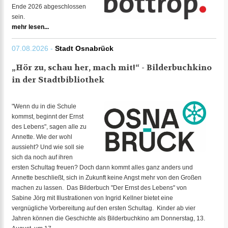
Ende 2026 abgeschlossen
sein.
mehr lesen...
07.08.2026 -
Stadt Osnabrück
„Hör zu, schau her, mach mit!“ - Bilderbuchkino
in der Stadtbibliothek
"Wenn du in die Schule
kommst, beginnt der Ernst
des Lebens", sagen alle zu
Annette. Wie der wohl
aussieht? Und wie soll sie
sich da noch auf ihren
ersten Schultag freuen? Doch dann kommt alles ganz anders und
Annette beschließt, sich in Zukunft keine Angst mehr von den Großen
machen zu lassen. Das Bilderbuch "Der Ernst des Lebens" von
Sabine Jörg mit Illustrationen von Ingrid Kellner bietet eine
vergnügliche Vorbereitung auf den ersten Schultag. Kinder ab vier
Jahren können die Geschichte als Bilderbuchkino am Donnerstag, 13.