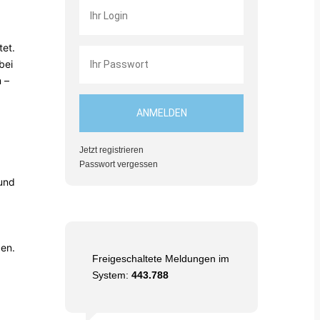
tet.
bei
 –
Jetzt registrieren
Passwort vergessen
 und
ben.
Freigeschaltete Meldungen im
System:
443.788