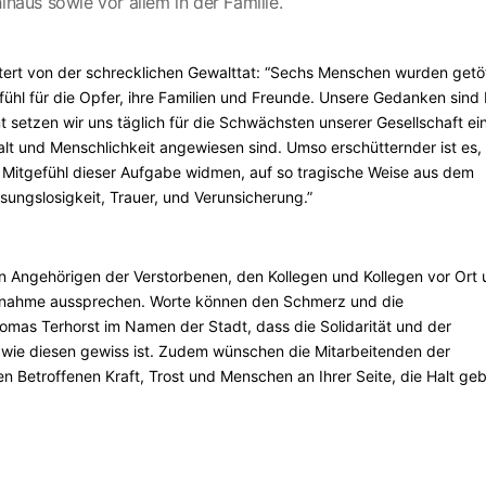
inaus sowie vor allem in der Familie.
ttert von der schrecklichen Gewalttat: “Sechs Menschen wurden getö
gefühl für die Opfer, ihre Familien und Freunde. Unsere Gedanken sind 
setzen wir uns täglich für die Schwächsten unserer Gesellschaft ein
Halt und Menschlichkeit angewiesen sind. Umso erschütternder ist es,
itgefühl dieser Aufgabe widmen, auf so tragische Weise aus dem
sungslosigkeit, Trauer, und Verunsicherung.”
n Angehörigen der Verstorbenen, den Kollegen und Kollegen vor Ort
teilnahme aussprechen. Worte können den Schmerz und die
omas Terhorst im Namen der Stadt, dass die Solidarität und der
wie diesen gewiss ist. Zudem wünschen die Mitarbeitenden der
en Betroffenen Kraft, Trost und Menschen an Ihrer Seite, die Halt ge