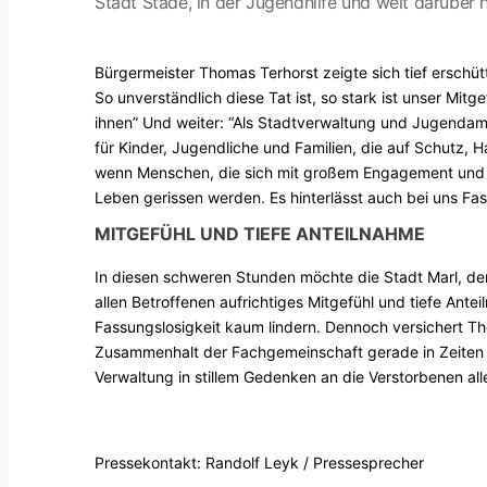
Stadt Stade, in der Jugendhilfe und weit darüber h
Bürgermeister Thomas Terhorst zeigte sich tief erschü
So unverständlich diese Tat ist, so stark ist unser Mit
ihnen” Und weiter: “Als Stadtverwaltung und Jugendamt 
für Kinder, Jugendliche und Familien, die auf Schutz, 
wenn Menschen, die sich mit großem Engagement und M
Leben gerissen werden. Es hinterlässt auch bei uns Fas
MITGEFÜHL UND TIEFE ANTEILNAHME
In diesen schweren Stunden möchte die Stadt Marl, de
allen Betroffenen aufrichtiges Mitgefühl und tiefe An
Fassungslosigkeit kaum lindern. Dennoch versichert Th
Zusammenhalt der Fachgemeinschaft gerade in Zeiten 
Verwaltung in stillem Gedenken an die Verstorbenen all
Pressekontakt: Randolf Leyk / Pressesprecher