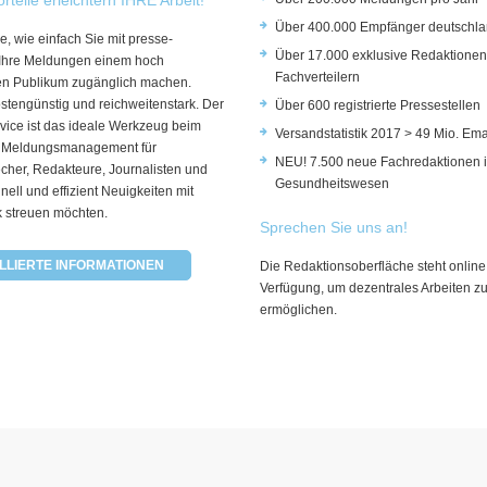
Über 400.000 Empfänger deutschla
e, wie einfach Sie mit presse-
Über 17.000 exklusive Redaktionen
 Ihre Meldungen einem hoch
Fachverteilern
rten Publikum zugänglich machen.
ostengünstig und reichweitenstark. Der
Über 600 registrierte Pressestellen
vice ist das ideale Werkzeug beim
Versandstatistik 2017 > 49 Mio. Ema
 Meldungsmanagement für
NEU! 7.500 neue Fachredaktionen 
cher, Redakteure, Journalisten und
Gesundheitswesen
hnell und effizient Neuigkeiten mit
k streuen möchten.
Sprechen Sie uns an!
LLIERTE INFORMATIONEN
Die Redaktionsoberfläche steht online
Verfügung, um dezentrales Arbeiten z
ermöglichen.