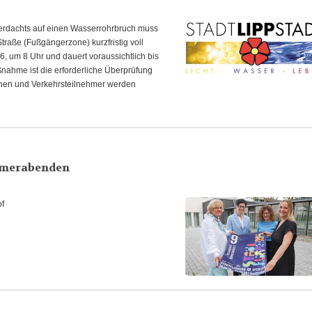
Verdachts auf einen Wasserrohrbruch muss
aße (Fußgängerzone) kurzfristig voll
, um 8 Uhr und dauert voraussichtlich bis
ßnahme ist die erforderliche Überprüfung
nen und Verkehrsteilnehmer werden
mmerabenden
of