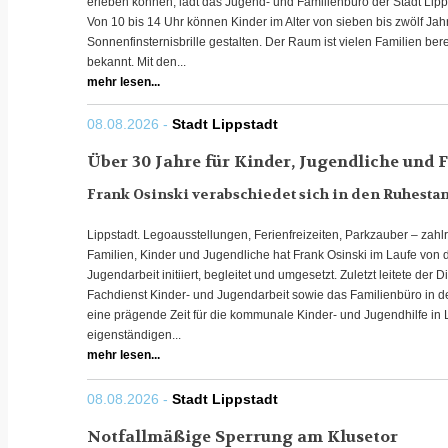
erleben können, lädt das Jugend- und Familienbüro der Stadt Lipps
Von 10 bis 14 Uhr können Kinder im Alter von sieben bis zwölf Ja
Sonnenfinsternisbrille gestalten. Der Raum ist vielen Familien ber
bekannt. Mit den...
mehr lesen...
08.08.2026 -
Stadt Lippstadt
Über 30 Jahre für Kinder, Jugendliche und 
Frank Osinski verabschiedet sich in den Ruhesta
Lippstadt. Legoausstellungen, Ferienfreizeiten, Parkzauber – zahl
Familien, Kinder und Jugendliche hat Frank Osinski im Laufe von 
Jugendarbeit initiiert, begleitet und umgesetzt. Zuletzt leitete der
Fachdienst Kinder- und Jugendarbeit sowie das Familienbüro in d
eine prägende Zeit für die kommunale Kinder- und Jugendhilfe in Li
eigenständigen...
mehr lesen...
08.08.2026 -
Stadt Lippstadt
Notfallmäßige Sperrung am Klusetor