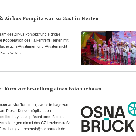
: Zirkus Pompitz war zu Gast in Herten
am des Zirkus Pompitz für die große
e Kooperation des Falkentreffs Herten mit
Nachwuchs-Artistinnen und -Artisten nicht
 Fähigkeiten.
 Kurs zur Erstellung eines Fotobuchs an
er an vier Terminen jeweils freitags von
an. Dieser Kurs ermöglicht den
onellen Layout zu präsentieren. Bitte das
o. Anmeldungen nimmt das GZ Lerchenstraße
E-Mail an gz-lerchenstr@osnabrueck.de.