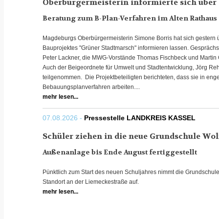
Oberbürgermeisterin informierte sich über
Beratung zum B-Plan-Verfahren im Alten Rathaus
Magdeburgs Oberbürgermeisterin Simone Borris hat sich gestern 
Bauprojektes "Grüner Stadtmarsch" informieren lassen. Gespräch
Peter Lackner, die MWG-Vorstände Thomas Fischbeck und Martin G
Auch der Beigeordnete für Umwelt und Stadtentwicklung, Jörg Re
teilgenommen. Die Projektbeteiligten berichteten, dass sie in en
Bebauungsplanverfahren arbeiten....
mehr lesen...
07.08.2026 -
Pressestelle LANDKREIS KASSEL
Schüler ziehen in die neue Grundschule Wo
Außenanlage bis Ende August fertiggestellt
Pünktlich zum Start des neuen Schuljahres nimmt die Grundschul
Standort an der Liemeckestraße auf.
mehr lesen...