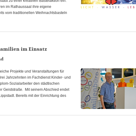
tadt zu einer kreativen Bastelaktion ein.
hren im Rathaussaal ihre eigene
eits vom traditionellen Weihnachtsbasteln
Familien im Einsatz
nd
reiche Projekte und Veranstaltungen für
drei Jahrzehnten im Fachdienst Kinder- und
 Diplom-Sozialarbeiter den städtischen
er Geiststraße. Mit seinem Abschied endet
ppstadt. Bereits mit der Einrichtung des