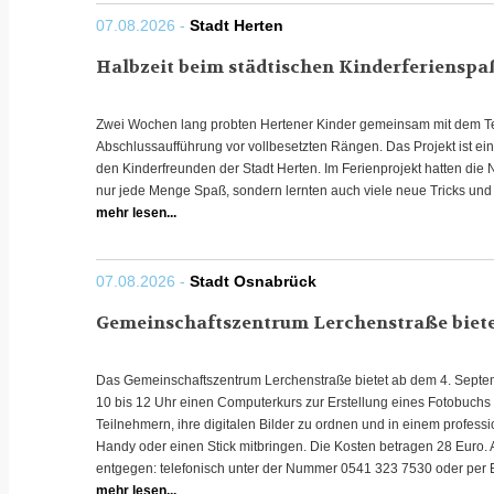
07.08.2026 -
Stadt Herten
Halbzeit beim städtischen Kinderferienspaß
Zwei Wochen lang probten Hertener Kinder gemeinsam mit dem Te
Abschlussaufführung vor vollbesetzten Rängen. Das Projekt ist ein
den Kinderfreunden der Stadt Herten. Im Ferienprojekt hatten die 
nur jede Menge Spaß, sondern lernten auch viele neue Tricks und
mehr lesen...
07.08.2026 -
Stadt Osnabrück
Gemeinschaftszentrum Lerchenstraße bietet
Das Gemeinschaftszentrum Lerchenstraße bietet ab dem 4. Septemb
10 bis 12 Uhr einen Computerkurs zur Erstellung eines Fotobuchs 
Teilnehmern, ihre digitalen Bilder zu ordnen und in einem professi
Handy oder einen Stick mitbringen. Die Kosten betragen 28 Eur
entgegen: telefonisch unter der Nummer 0541 323 7530 oder per 
mehr lesen...