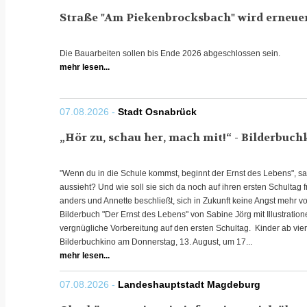
Straße "Am Piekenbrocksbach" wird erneue
Die Bauarbeiten sollen bis Ende 2026 abgeschlossen sein.
mehr lesen...
07.08.2026 -
Stadt Osnabrück
„Hör zu, schau her, mach mit!“ - Bilderbuch
"Wenn du in die Schule kommst, beginnt der Ernst des Lebens", sa
aussieht? Und wie soll sie sich da noch auf ihren ersten Schulta
anders und Annette beschließt, sich in Zukunft keine Angst mehr
Bilderbuch "Der Ernst des Lebens" von Sabine Jörg mit Illustratione
vergnügliche Vorbereitung auf den ersten Schultag. Kinder ab vie
Bilderbuchkino am Donnerstag, 13. August, um 17...
mehr lesen...
07.08.2026 -
Landeshauptstadt Magdeburg