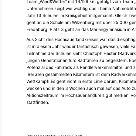
Team „Wind&Wetter“ mit 16.126 km gefolgt vom Team
Unternehmen zeigt wie wichtig das Thema Nahmobilität
Jahr 13 Schulen im Kreisgebiet mitgemacht. Gleich zwe
geht an die Schule am Wilzenberg mit über 25.000 gera
Fredeburg. Platz 3 geht an das Mariengymnasium in A
Aus Sicht des Hochsauerlandkreises war das diesjähri
ist in diesem Jahr wieder fantastisch gewesen, viele
Teilnahme der Schulen sieht Christoph Hester (Radverk
jungen Generationen fürs Radfahren zu begeistern. Eben
Potenzial des Fahrrads als Pendlerverkehrsmittel und ze
Bei allen gesammelten Kilometern ist dem Radverkehrsb
Wettkampf! Es geht nicht in erste Linie darum, Kilomet
wecken und in den 3 Wochen auch mal auf das Auto zu v
Aktionszeitraum im Hochsauerlandkreis gut merken: vo
stattfinden.