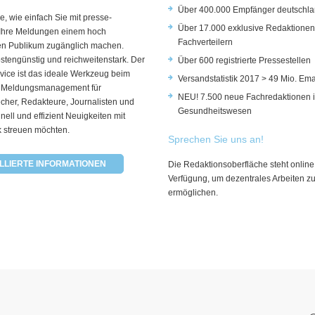
Über 400.000 Empfänger deutschla
e, wie einfach Sie mit presse-
Über 17.000 exklusive Redaktionen
 Ihre Meldungen einem hoch
Fachverteilern
rten Publikum zugänglich machen.
ostengünstig und reichweitenstark. Der
Über 600 registrierte Pressestellen
vice ist das ideale Werkzeug beim
Versandstatistik 2017 > 49 Mio. Ema
 Meldungsmanagement für
NEU! 7.500 neue Fachredaktionen 
cher, Redakteure, Journalisten und
Gesundheitswesen
hnell und effizient Neuigkeiten mit
k streuen möchten.
Sprechen Sie uns an!
LLIERTE INFORMATIONEN
Die Redaktionsoberfläche steht online
Verfügung, um dezentrales Arbeiten z
ermöglichen.