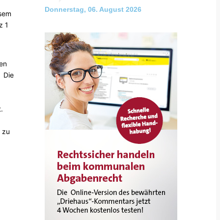
Donnerstag, 06. August 2026
esem
z 1
nen
. Die
.
g zu