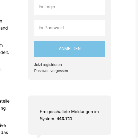
ln
land
Km
delt.
Jetzt registrieren
t
Passwort vergessen
teile
ang
Freigeschaltete Meldungen im
System:
443.711
ive
 das