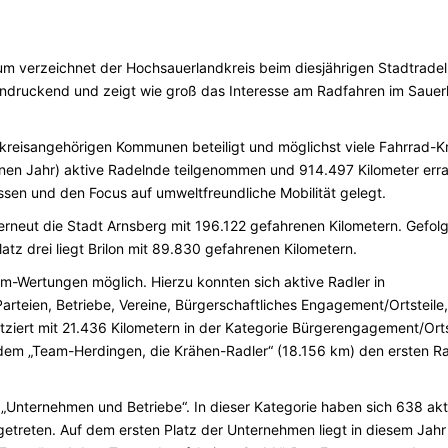
m verzeichnet der Hochsauerlandkreis beim diesjährigen Stadtrade
eindruckend und zeigt wie groß das Interesse am Radfahren im Sauer
ie kreisangehörigen Kommunen beteiligt und möglichst viele Fahrrad-
n Jahr) aktive Radelnde teilgenommen und 914.497 Kilometer erra
en und den Focus auf umweltfreundliche Mobilität gelegt.
 erneut die Stadt Arnsberg mit 196.122 gefahrenen Kilometern. Gefolg
tz drei liegt Brilon mit 89.830 gefahrenen Kilometern.
Wertungen möglich. Hierzu konnten sich aktive Radler in
arteien, Betriebe, Vereine, Bürgerschaftliches Engagement/Ortsteile,
ziert mit 21.436 Kilometern in der Kategorie Bürgerengagement/Orts
r dem „Team-Herdingen, die Krähen-Radler“ (18.156 km) den ersten R
ie „Unternehmen und Betriebe“. In dieser Kategorie haben sich 638 akt
e getreten. Auf dem ersten Platz der Unternehmen liegt in diesem Jahr