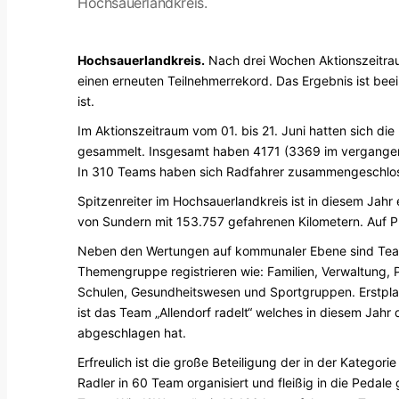
Hochsauerlandkreis.
Hochsauerlandkreis.
Nach drei Wochen Aktionszeitrau
einen erneuten Teilnehmerrekord. Das Ergebnis ist be
ist.
Im Aktionszeitraum vom 01. bis 21. Juni hatten sich d
gesammelt. Insgesamt haben 4171 (3369 im vergangene
In 310 Teams haben sich Radfahrer zusammengeschloss
Spitzenreiter im Hochsauerlandkreis ist in diesem Jahr
von Sundern mit 153.757 gefahrenen Kilometern. Auf Pla
Neben den Wertungen auf kommunaler Ebene sind Team-
Themengruppe registrieren wie: Familien, Verwaltung, P
Schulen, Gesundheitswesen und Sportgruppen. Erstplat
ist das Team „Allendorf radelt“ welches in diesem Jah
abgeschlagen hat.
Erfreulich ist die große Beteiligung der in der Kategor
Radler in 60 Team organisiert und fleißig in die Pedal