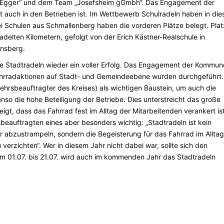
 „Egger“ und dem Team „Josefsheim gGmbh“. Das Engagement der
 auch in den Betrieben ist. Im Wettbewerb Schulradeln haben in di
i Schulen aus Schmallenberg haben die vorderen Plätze belegt. Plat
delten Kilometern, gefolgt von der Erich Kästner-Realschule in
rnsberg.
ge Stadtradeln wieder ein voller Erfolg. Das Engagement der Kommu
 Fahrradaktionen auf Stadt- und Gemeindeebene wurden durchgeführt
ehrsbeauftragter des Kreises) als wichtigen Baustein, um auch die
so die hohe Beteiligung der Betriebe. Dies unterstreicht das große
igt, dass das Fahrrad fest im Alltag der Mitarbeitenden verankert ist
eauftragten eines aber besonders wichtig: „Stadtradeln ist kein
er abzustrampeln, sondern die Begeisterung für das Fahrrad im Allta
erzichten“. Wer in diesem Jahr nicht dabei war, sollte sich den
m 01.07. bis 21.07. wird auch im kommenden Jahr das Stadtradeln