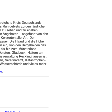
sreichste Kreis Deutschlands.
des Ruhrgebiets zu den ländlichen
n zu sehen und zu erleben.
en Angeboten – angeführt von den
Konzerten aller Art. Der
Wasser. Die Haard und die Hohe
en ein, von den Bergehalden des
 bis hin zum Münsterland.
Dorsten, Gladbeck, Haltern am
isverwaltung Recklinghausen ist
n, Veterinäramt, Katastrophen-,
d Wasserbehörde und vieles mehr.
de
.