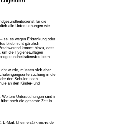
rchgeführt
dgesundheitsdienst für die
klich alle Untersuchungen wie
 – sei es wegen Erkrankung oder
s blieb nicht gänzlich
„Erschwerend kommt hinzu, dass
, um die Hygieneauflagen
ugendgesundheitsdienstes beim
sucht wurde, müssen sich aber
Schuleingangsuntersuchung in die
 oder den Schulen noch
hule an den Kinder- und
. Weitere Untersuchungen sind in
führt noch die gesamte Zeit in
, E-Mail: l.heimers@kreis-re.de