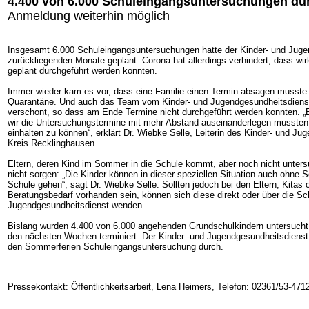
4.400 von 6.000 Schuleingangsuntersuchungen du
Anmeldung weiterhin möglich
Insgesamt 6.000 Schuleingangsuntersuchungen hatte der Kinder- und Jugen
zurückliegenden Monate geplant. Corona hat allerdings verhindert, dass wir
geplant durchgeführt werden konnten.
Immer wieder kam es vor, dass eine Familie einen Termin absagen musste
Quarantäne. Und auch das Team vom Kinder- und Jugendgesundheitsdienste
verschont, so dass am Ende Termine nicht durchgeführt werden konnten. 
wir die Untersuchungstermine mit mehr Abstand auseinanderlegen mussten
einhalten zu können“, erklärt Dr. Wiebke Selle, Leiterin des Kinder- und J
Kreis Recklinghausen.
Eltern, deren Kind im Sommer in die Schule kommt, aber noch nicht unter
nicht sorgen: „Die Kinder können in dieser speziellen Situation auch ohne 
Schule gehen“, sagt Dr. Wiebke Selle. Sollten jedoch bei den Eltern, Kitas
Beratungsbedarf vorhanden sein, können sich diese direkt oder über die Sc
Jugendgesundheitsdienst wenden.
Bislang wurden 4.400 von 6.000 angehenden Grundschulkindern untersucht
den nächsten Wochen terminiert: Der Kinder -und Jugendgesundheitsdienst 
den Sommerferien Schuleingangsuntersuchung durch.
Pressekontakt: Öffentlichkeitsarbeit, Lena Heimers, Telefon: 02361/53-4712