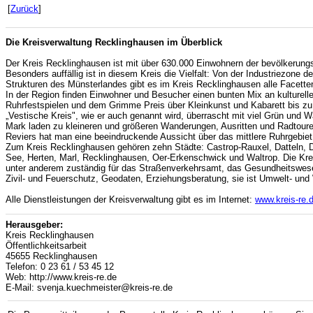
[
Zurück
]
Die Kreisverwaltung Recklinghausen im Überblick
Der Kreis Recklinghausen ist mit über 630.000 Einwohnern der bevölkerung
Besonders auffällig ist in diesem Kreis die Vielfalt: Von der Industriezone 
Strukturen des Münsterlandes gibt es im Kreis Recklinghausen alle Facette
In der Region finden Einwohner und Besucher einen bunten Mix an kulturell
Ruhrfestspielen und dem Grimme Preis über Kleinkunst und Kabarett bis zu 
„Vestische Kreis", wie er auch genannt wird, überrascht mit viel Grün und 
Mark laden zu kleineren und größeren Wanderungen, Ausritten und Radtour
Reviers hat man eine beeindruckende Aussicht über das mittlere Ruhrgebiet
Zum Kreis Recklinghausen gehören zehn Städte: Castrop-Rauxel, Datteln, 
See, Herten, Marl, Recklinghausen, Oer-Erkenschwick und Waltrop. Die Kre
unter anderem zuständig für das Straßenverkehrsamt, das Gesundheitswese
Zivil- und Feuerschutz, Geodaten, Erziehungsberatung, sie ist Umwelt- un
Alle Dienstleistungen der Kreisverwaltung gibt es im Internet:
www.kreis-re.
Herausgeber:
Kreis Recklinghausen
Öffentlichkeitsarbeit
45655 Recklinghausen
Telefon: 0 23 61 / 53 45 12
Web: http://www.kreis-re.de
E-Mail: svenja.kuechmeister@kreis-re.de