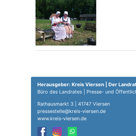
Herausgeber: Kreis Viersen | Der Landra
Büro des Landrates | Presse- und Öffentlic
Rathausmarkt 3 | 41747 Viersen
pressestelle@kreis-viersen.de
www.kreis-viersen.de