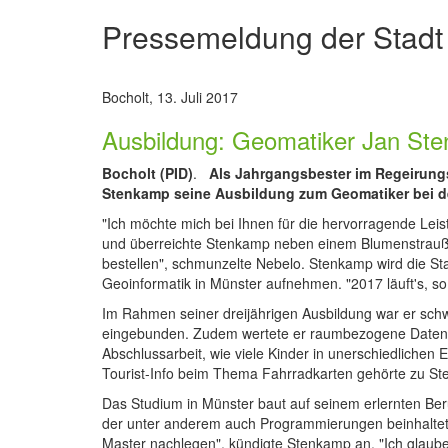
Pressemeldung der Stadt
Bocholt, 13. Juli 2017
Ausbildung: Geomatiker Jan Ste
Bocholt (PID)
.
Als Jahrgangsbester im Regeirungs
Stenkamp seine Ausbildung zum Geomatiker bei de
"Ich möchte mich bei Ihnen für die hervorragende Le
und überreichte Stenkamp neben einem Blumenstrauß
bestellen", schmunzelte Nebelo. Stenkamp wird die S
Geoinformatik in Münster aufnehmen. "2017 läuft's, so
Im Rahmen seiner dreijährigen Ausbildung war er sch
eingebunden. Zudem wertete er raumbezogene Daten (
Abschlussarbeit, wie viele Kinder in unerschiedliche
Tourist-Info beim Thema Fahrradkarten gehörte zu S
Das Studium in Münster baut auf seinem erlernten Beru
der unter anderem auch Programmierungen beinhaltet
Master nachlegen", kündigte Stenkamp an. "Ich glaube