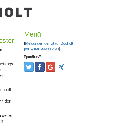
Menü
ester
[
Meldungen der Stadt Bocholt
per Email abonnieren
]
an
#printlink#
mpfangs
r
er
Bocholt
it der
weitert,
en
e