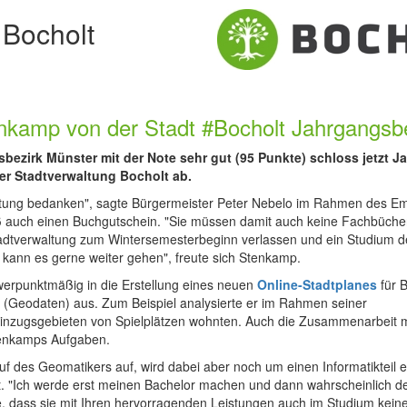
 Bocholt
nkamp von der Stadt #Bocholt Jahrgangsb
bezirk Münster mit der Note sehr gut (95 Punkte) schloss jetzt J
r Stadtverwaltung Bocholt ab.
istung bedanken", sagte Bürgermeister Peter Nebelo im Rahmen des E
 auch einen Buchgutschein. "Sie müssen damit auch keine Fachbüche
tadtverwaltung zum Wintersemesterbeginn verlassen und ein Studium d
 kann es gerne weiter gehen", freute sich Stenkamp.
werpunktmäßig in die Erstellung eines neuen
Online-Stadtplanes
für 
Geodaten) aus. Zum Beispiel analysierte er im Rahmen seiner
n Einzugsgebieten von Spielplätzen wohnten. Auch die Zusammenarbeit m
tenkamps Aufgaben.
f des Geomatikers auf, wird dabei aber noch um einen Informatikteil er
. "Ich werde erst meinen Bachelor machen und dann wahrscheinlich d
, dass sie mit Ihren hervorragenden Leistungen auch im Studium kein