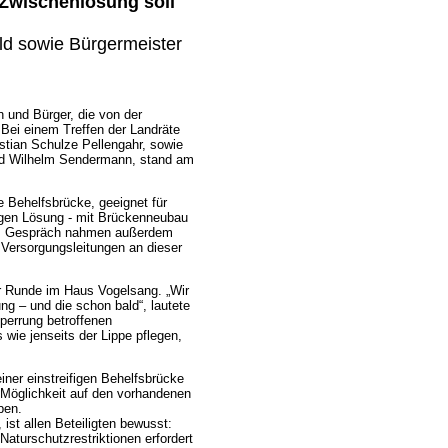
 Zwischenlösung soll
ld sowie Bürgermeister
n und Bürger, die von der
 Bei einem Treffen der Landräte
stian Schulze Pellengahr, sowie
und Wilhelm Sendermann, stand am
 Behelfsbrücke, geeignet für
igen Lösung - mit Brückenneubau
dem Gespräch nahmen außerdem
 Versorgungsleitungen an dieser
der Runde im Haus Vogelsang. „Wir
ng – und die schon bald“, lautete
Sperrung betroffenen
s wie jenseits der Lippe pflegen,
iner einstreifigen Behelfsbrücke
 Möglichkeit auf den vorhandenen
ben.
ist allen Beteiligten bewusst:
aturschutzrestriktionen erfordert