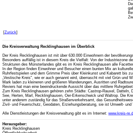
Dat
ga
Be
Zw
[
Zurück
]
Die Kreisverwaltung Recklinghausen im Überblick
Der Kreis Recklinghausen ist mit über 630.000 Einwohnern der bevölkerung
Besonders auffällig ist in diesem Kreis die Vielfalt: Von der Industriezone 
Strukturen des Münsterlandes gibt es im Kreis Recklinghausen alle Facette
In der Region finden Einwohner und Besucher einen bunten Mix an kulturell
Ruhrfestspielen und dem Grimme Preis über Kleinkunst und Kabarett bis zu 
„Vestische Kreis", wie er auch genannt wird, überrascht mit viel Grün und 
Mark laden zu kleineren und größeren Wanderungen, Ausritten und Radtour
Reviers hat man eine beeindruckende Aussicht über das mittlere Ruhrgebiet
Zum Kreis Recklinghausen gehören zehn Städte: Castrop-Rauxel, Datteln, 
See, Herten, Marl, Recklinghausen, Oer-Erkenschwick und Waltrop. Die Kre
unter anderem zuständig für das Straßenverkehrsamt, das Gesundheitswese
Zivil- und Feuerschutz, Geodaten, Erziehungsberatung, sie ist Umwelt- un
Alle Dienstleistungen der Kreisverwaltung gibt es im Internet:
www.kreis-re.
Herausgeber:
Kreis Recklinghausen
Öffentlichkeitsarbeit