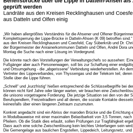
Behelfsbrücke über die Lippe in Datteln-Ahsen als
geprüft werden
Landräte aus den Kreisen Recklinghausen und Coesfe
aus Datteln und Olfen einig
„Wir haben allergrößtes Verständnis für die Ahsener und Olfener Bürgerinne
Komplettsperrung der Lippe-Brücke in Datteln-Ahsen (K 09) betroffen sind.“
aus den Kreisen Recklinghausen und Coesfeld, Cay Süberkrüb und Dr. Chri
der Bürgermeister der Anrainerkommunen Datteln und Olfen, André Dora 
Montag die Suche nach einer Lösung im Vordergrund.
Die könnte nach den Vorstellungen der Verwaltungschefs so aussehen: Eine
Fußgänger aber auch Personenwagen, soll bis zur Schaffung einer endgült
und Ortsumgehung - die „abgerissene“ Verbindung wiederherstellen. An 
Vertreter des Lippeverbandes, von Thyssengas und der Telekom teil, deren
Stelle über die Lippe führen.
„Schnell“ und „kurzfristig“ hießen entsprechend die Schlüsselbegriffe bei 
können nicht fünf Jahre oder länger warten, wir brauchen eine Zwischenlösu
die unisono vorgetragene Forderung. Die jetzige Situation sei den von der 
Berufspendlern, Freizeitradlern und all denen, die soziale Kontakte diesseit
keinesfalls über einen längeren Zeitraum zuzumuten.
Konkret angedacht sind ein Abriss der maroden Brücke und die Errichtung e
in Modulbauweise mit einer maximalen Belastbarkeit von 3,5 Tonnen, nach
Pfeilern. Ob die Statik dies erlaubt, sollen Prüfungen zur Tragfähigkeit erge
Dass auch eine solche Zwischenlösung kein leichtes Unterfangen sein wird, 
Die Gemengelage aus baulichen Engstellen, Lippedeich, Leitungsnetz, und N