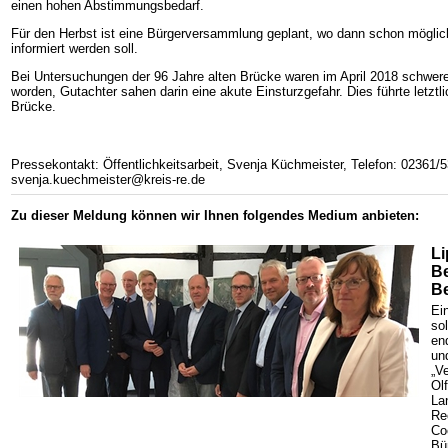
einen hohen Abstimmungsbedarf.
Für den Herbst ist eine Bürgerversammlung geplant, wo dann schon möglic
informiert werden soll.
Bei Untersuchungen der 96 Jahre alten Brücke waren im April 2018 schwere 
worden, Gutachter sahen darin eine akute Einsturzgefahr. Dies führte letztl
Brücke.
Pressekontakt: Öffentlichkeitsarbeit, Svenja Küchmeister, Telefon: 02361/
svenja.kuechmeister@kreis-re.de
Zu dieser Meldung können wir Ihnen folgendes Medium anbieten:
Li
B
B
Ei
sol
en
un
„V
Ol
La
Re
Coe
Bü