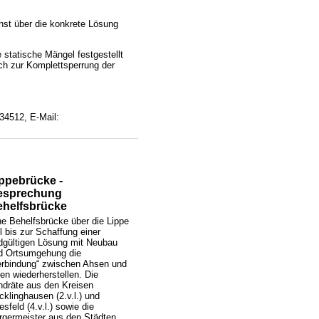
hst über die konkrete Lösung
statische Mängel festgestellt
ich zur Komplettsperrung der
534512, E-Mail:
ppebrücke -
esprechung
ehelfsbrücke
ne Behelfsbrücke über die Lippe
l bis zur Schaffung einer
dgültigen Lösung mit Neubau
d Ortsumgehung die
erbindung“ zwischen Ahsen und
fen wiederherstellen. Die
ndräte aus den Kreisen
cklinghausen (2.v.l.) und
sfeld (4.v.l.) sowie die
rgermeister aus den Städten