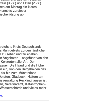
teln (3.v.r.) und Olfen (2.v.r.)
ben am Montag ein klares
kenntnis zu dieser
ischenlösung ab.
sreichste Kreis Deutschlands.
des Ruhrgebiets zu den ländlichen
n zu sehen und zu erleben.
en Angeboten – angeführt von den
Konzerten aller Art. Der
Wasser. Die Haard und die Hohe
en ein, von den Bergehalden des
 bis hin zum Münsterland.
Dorsten, Gladbeck, Haltern am
isverwaltung Recklinghausen ist
n, Veterinäramt, Katastrophen-,
d Wasserbehörde und vieles mehr.
de
.