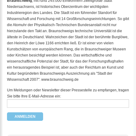
Braunschweig
, mit rund 245.000 Einwohnern zweitgrößte Stadt
Niedersachsens, ist historisches Oberzentrum der wichtigsten
Industrieregion des Landes. Die Stadt ist ein führender Standort für
Wissenschaft und Forschung mit 14 Großforschungseinrichtungen. So gibt
die Atomuhr der Physikalisch-Technischen Bundesanstalt nicht nur
hierzulande den Takt an. Braunschweigs technische Universität ist die
älteste in Deutschland. Wahrzeichen der Stadt ist der berühmte Burglöwe,
den Heinrich der Löwe 1166 errichten ließ. Er ist einer von vielen
Kunstschätzen von europäischem Rang, die in Braunschweiger Museen
oder Kirchen besichtigt werden können. Das wirtschaftliche und
wissenschaftliche Potenzial der Stadt, für das der Forschungsflughafen
ein herausragendes Beispiel ist, aber auch der Reichtum an Kunst und
Kultur begründeten Braunschweigs Auszeichnung als "Stadt der
Wissenschaft 2007".
www.braunschweig.de
Um Meldungen oder Newsletter dieser Pressestelle zu empfangen, tragen
Sie bitte Ihre E-Mail-Adresse ein: