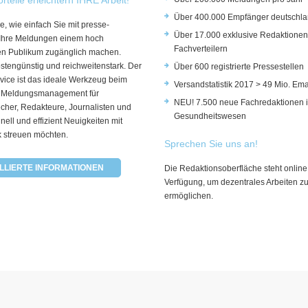
Über 400.000 Empfänger deutschla
e, wie einfach Sie mit presse-
Über 17.000 exklusive Redaktionen
 Ihre Meldungen einem hoch
Fachverteilern
rten Publikum zugänglich machen.
ostengünstig und reichweitenstark. Der
Über 600 registrierte Pressestellen
vice ist das ideale Werkzeug beim
Versandstatistik 2017 > 49 Mio. Ema
 Meldungsmanagement für
NEU! 7.500 neue Fachredaktionen 
cher, Redakteure, Journalisten und
Gesundheitswesen
hnell und effizient Neuigkeiten mit
k streuen möchten.
Sprechen Sie uns an!
LLIERTE INFORMATIONEN
Die Redaktionsoberfläche steht online
Verfügung, um dezentrales Arbeiten z
ermöglichen.