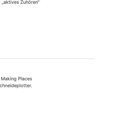
 „aktives Zuhören“
l Making Places
chneideplotter.