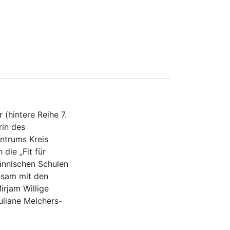
 (hintere Reihe 7.
erin des
ntrums Kreis
n die „Fit für
ännischen Schulen
nsam mit den
irjam Willige
Juliane Melchers-