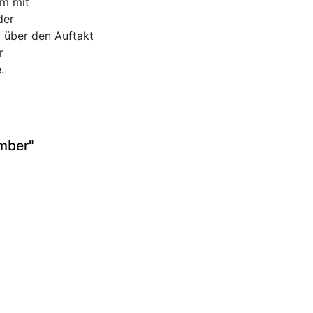
am mit
der
t über den Auftakt
r
.
ember"