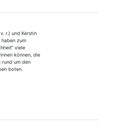
v. r.) und Kerstin
.) haben zum
hheit“ viele
innen können, die
g rund um den
ben boten.