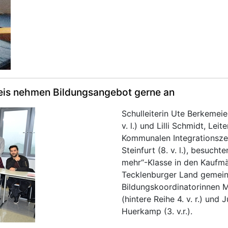
reis nehmen Bildungsangebot gerne an
Schulleiterin Ute Berkemeier
v. l.) und Lilli Schmidt, Leit
Kommunalen Integrationsze
Steinfurt (8. v. l.), besuchte
mehr“-Klasse in den Kaufm
Tecklenburger Land gemei
Bildungskoordinatorinnen M
(hintere Reihe 4. v. r.) und 
Huerkamp (3. v.r.).